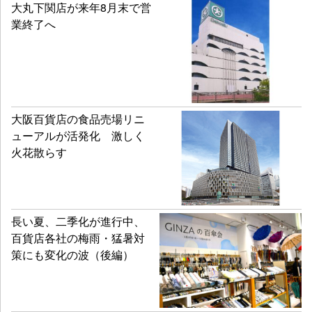
大丸下関店が来年8月末で営
業終了へ
大阪百貨店の食品売場リニ
ューアルが活発化 激しく
火花散らす
長い夏、二季化が進行中、
百貨店各社の梅雨・猛暑対
策にも変化の波（後編）