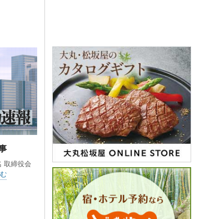
事
名 取締役会
む