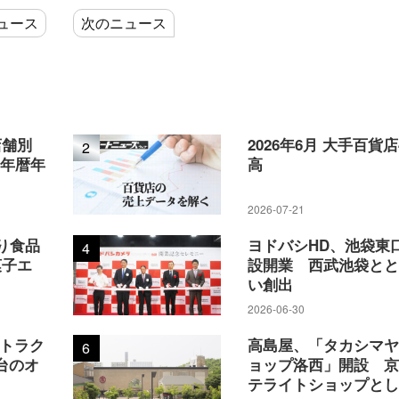
ュース
次のニュース
店舗別
2026年6月 大手百貨
2
5年暦年
高
2026-07-21
り食品
ヨドバシHD、池袋東
4
菓子エ
設開業 西武池袋と
い創出
2026-06-30
アトラク
高島屋、「タカシマ
6
台のオ
ョップ洛西」開設 
テライトショップと