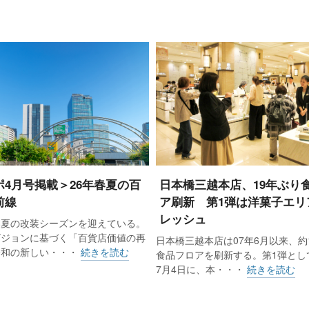
ポ4月号掲載＞26年春夏の百
日本橋三越本店、19年ぶり
前線
ア刷新 第1弾は洋菓子エリ
レッシュ
春夏の改装シーズンを迎えている。
ビジョンに基づく「百貨店価値の再
日本橋三越本店は07年6月以来、約
令和の新しい・・・
続きを読む
食品フロアを刷新する。第1弾として
7月4日に、本・・・
続きを読む