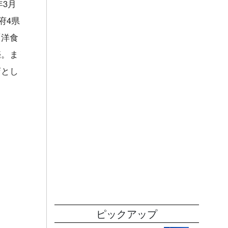
年3月
府4県
「洋食
売。ま
店とし
ピックアップ