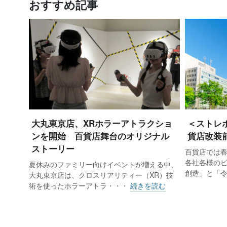
おすすめ記事
大丸東京店、XRホラーアトラクショ
＜ストレ
ンを開始 百貨店舞台のオリジナル
貨店改装
ストーリー
百貨店では
各社各様の
夏休みのファミリー向けイベントが増える中、
創造」と「
大丸東京店は、クロスリアリティー（XR）技
術を使ったホラーアトラ・・・
続きを読む