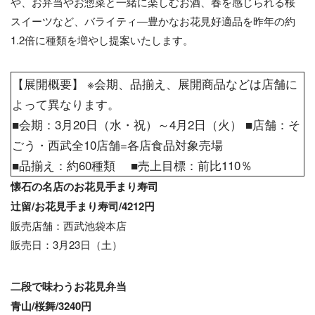
や、お弁当やお惣菜と一緒に楽しむお酒、春を感じられる桜
スイーツなど、バライティ―豊かなお花見好適品を昨年の約
1.2倍に種類を増やし提案いたします。
【展開概要】 ※会期、品揃え、展開商品などは店舗に
よって異なります。
■会期：3月20日（水・祝）～4月2日（火） ■店舗：そ
ごう・西武全10店舗=各店食品対象売場
■品揃え：約60種類 ■売上目標：前比110％
懐石の名店のお花見手まり寿司
辻留/お花見手まり寿司/4212円
販売店舗：西武池袋本店
販売日：3月23日（土）
二段で味わうお花見弁当
青山/桜舞/3240円