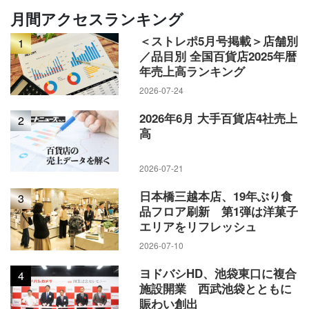
月間アクセスランキング
＜ストレポ5月号掲載＞店舗別
1
／品目別 全国百貨店2025年暦
年売上高ランキング
2026-07-24
2026年6月 大手百貨店4社売上
2
高
2026-07-21
日本橋三越本店、19年ぶり食
3
品フロア刷新 第1弾は洋菓子
エリアをリフレッシュ
2026-07-10
ヨドバシHD、池袋東口に複合
4
施設開業 西武池袋とともに
賑わい創出