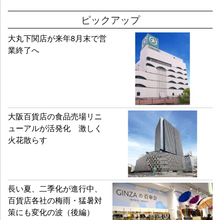
ピックアップ
大丸下関店が来年8月末で営
業終了へ
大阪百貨店の食品売場リニ
ューアルが活発化 激しく
火花散らす
長い夏、二季化が進行中、
百貨店各社の梅雨・猛暑対
策にも変化の波（後編）