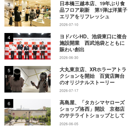
日本橋三越本店、19年ぶり食
3
品フロア刷新 第1弾は洋菓子
エリアをリフレッシュ
2026-07-10
ヨドバシHD、池袋東口に複合
4
施設開業 西武池袋とともに
賑わい創出
2026-06-30
大丸東京店、XRホラーアトラ
5
クションを開始 百貨店舞台
のオリジナルストーリー
2026-07-17
高島屋、「タカシマヤローズ
6
ショップ洛西」開設 京都店
のサテライトショップとして
2026-06-05