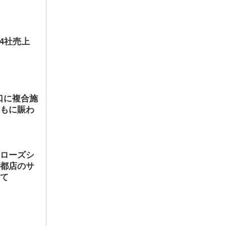
店4社売上
口に複合施
ともに賑わ
ヤローズシ
京都店のサ
して