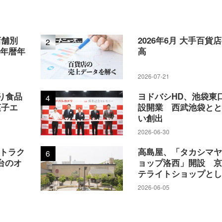
店舗別
2026年6月 大手百貨
2
5年暦年
高
2026-07-21
り食品
ヨドバシHD、池袋東
4
菓子エ
設開業 西武池袋と
い創出
2026-06-30
アトラク
高島屋、「タカシマ
6
台のオ
ョップ洛西」開設 
テライトショップと
2026-06-05