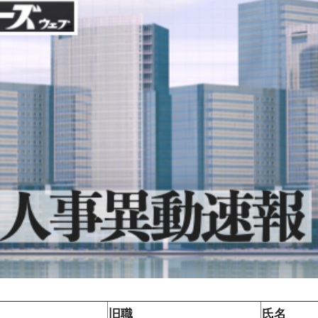
旧職
氏名