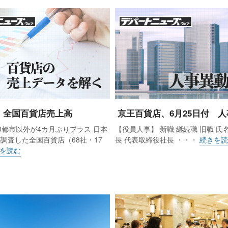
5月 全国百貨店売上高
京王百貨店、6月25日付 人
0都市以外が4カ月ぶりプラス 日本
【役員人事】 新職 継続職 旧職 氏
調査した全国百貨店（68社・17
長 代表取締役社長 ・・・
続きを読
を読む