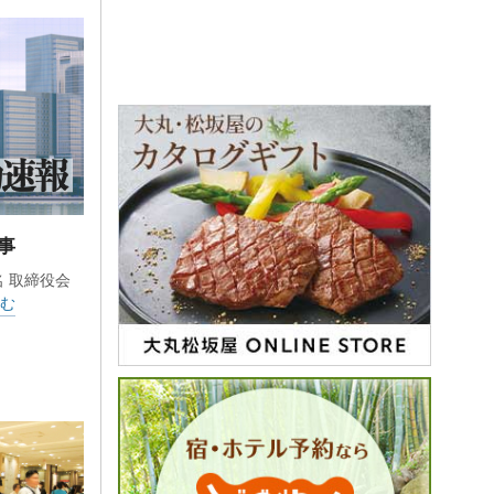
事
名 取締役会
む