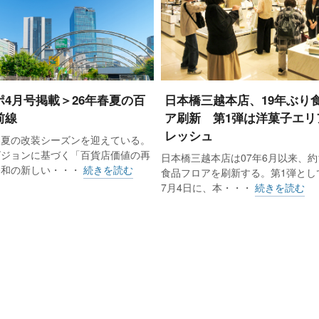
ポ4月号掲載＞26年春夏の百
日本橋三越本店、19年ぶり
前線
ア刷新 第1弾は洋菓子エリ
レッシュ
春夏の改装シーズンを迎えている。
ビジョンに基づく「百貨店価値の再
日本橋三越本店は07年6月以来、約
令和の新しい・・・
続きを読む
食品フロアを刷新する。第1弾として
7月4日に、本・・・
続きを読む