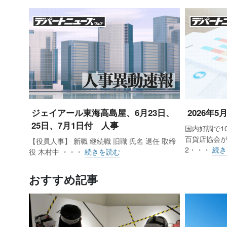
ジェイアール東海高島屋、6月23日、
2026年
25日、7月1日付 人事
国内好調で1
百貨店協会が
【役員人事】 新職 継続職 旧職 氏名 退任 取締
2・・・
続き
役 木村中 ・・・
続きを読む
おすすめ記事