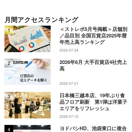
月間アクセスランキング
＜ストレポ5月号掲載＞店舗別
1
／品目別 全国百貨店2025年暦
年売上高ランキング
2026-07-24
2026年6月 大手百貨店4社売上
2
高
2026-07-21
日本橋三越本店、19年ぶり食
3
品フロア刷新 第1弾は洋菓子
エリアをリフレッシュ
2026-07-10
ヨドバシHD、池袋東口に複合
4