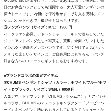
夏の暑い日のお出かけも、これさえあれば涼しく快適に。毎
日のお弁当バッグとしても活躍する、大人可愛いデザインの
保冷トートです。内側には保冷剤がすっぽり入る便利なメッ
シュポケット付きで、機能性もばっちりです。
⑥メンズパンツ（サイズ：M/L） 1980 円
パークファン必見。アドベンチャーワールドで暮らしていた
ジャイアントパンダたちの写真を、贅沢に全面プリントした
インパクト抜群のメンズパンツです。穿くだけで元気がもら
えそうな楽しいデザインは、ご自身用にはもちろん、パンダ
好きな方へのユニークなギフトにもおすすめです。
■ブランドコラボの限定アイテム
⑦CHUMS ペンギン T シャツ（カラー：ホワイト/ブルー/ホワ
イト＆ブラック、サイズ：S/M/L）6050 円
人気アウトドアブランド『CHUMS（チャムス）』とスペシャ
ルコラボ。CHUMS のマスコットキャラクター「ブービーバ
ード」をペンギンに誘い込もうとしているとてもキュートな