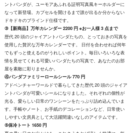
ントパンダが、ユーモアあふれる証明写真風キーホルダーに
なって新登場。カプセルを開けるまで誰が出るか分からない
ドキドキのブラインド仕様です。
③【新商品】万年カレンダー 2200 円 ※お一人様 3 点まで
歴代 20 頭のジャイアントパンダたちの、とっておきの写真を
使用した贅沢な万年カレンダーです。 日付を合わせれば何年
でもずっと使えるのがうれしいポイント。毎日いろいろな表
情を見せてくれる可愛いパンダたちの写真で、あなたのお部
屋を素敵に彩りませんか。
④パンダファミリーロールシール 770 円
アドベンチャーワールドで暮らしてきた歴代 20 頭のジャイア
ントパンダが可愛いシールになりました。それぞれの個性が
光る、愛らしい日常のワンシーンをたっぷり詰め込んでいま
す。手帳やノート、お手紙のデコレーションなど、日常使い
しやすい文房具として大活躍間違いなしのアイテムです。
⑤保冷トート 1650 円