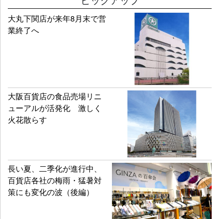
大丸下関店が来年8月末で営
業終了へ
大阪百貨店の食品売場リニ
ューアルが活発化 激しく
火花散らす
長い夏、二季化が進行中、
百貨店各社の梅雨・猛暑対
策にも変化の波（後編）