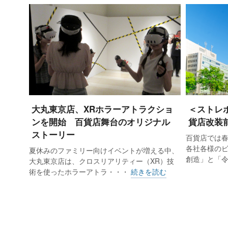
大丸東京店、XRホラーアトラクショ
＜ストレ
ンを開始 百貨店舞台のオリジナル
貨店改装
ストーリー
百貨店では
各社各様の
夏休みのファミリー向けイベントが増える中、
創造」と「
大丸東京店は、クロスリアリティー（XR）技
術を使ったホラーアトラ・・・
続きを読む