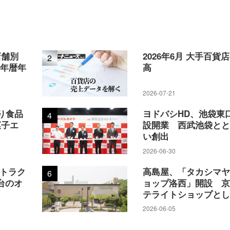
店舗別
2026年6月 大手百貨
2
5年暦年
高
2026-07-21
り食品
ヨドバシHD、池袋東
4
菓子エ
設開業 西武池袋と
い創出
2026-06-30
アトラク
高島屋、「タカシマ
6
台のオ
ョップ洛西」開設 
テライトショップと
2026-06-05