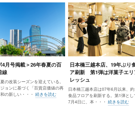
ポ4月号掲載＞26年春夏の百
日本橋三越本店、19年ぶり
前線
ア刷新 第1弾は洋菓子エリ
レッシュ
春夏の改装シーズンを迎えている。
ビジョンに基づく「百貨店価値の再
日本橋三越本店は07年6月以来、約
令和の新しい・・・
続きを読む
食品フロアを刷新する。第1弾として
7月4日に、本・・・
続きを読む