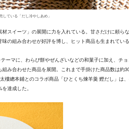
販売している「だし冷やしあめ」
素材スイーツ」の展開に力を入れている。甘さだけに頼ら
甘味の組み合わせが好評を博し、ヒット商品も生まれてい
」をテーマに、わらび餅やぜんざいなどの和菓子に加え、チョ
も組み合わせた商品を展開。これまで手掛けた商品数は約3
榮太樓總本鋪とのコラボ商品「ひとくち煉羊羹 鰹だし」は、
4%を達成した。