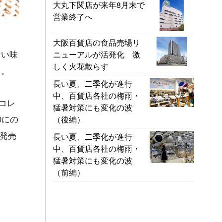
大丸下関店が来年8月末で
営業終了へ
大阪百貨店の食品売場リ
ない味
ニューアルが活発化 激
しく火花散らす
る。
長い夏、二季化が進行
中、百貨店各社の梅雨・
コレ
猛暑対策にも変化の波
0にの
（後編）
発売
長い夏、二季化が進行
中、百貨店各社の梅雨・
猛暑対策にも変化の波
（前編）