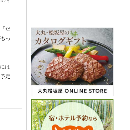
ツの甘
が「だ
がもっ
月には
も予定