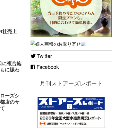
店4社売上
Twitter
口に複合施
Facebook
ともに賑わ
月刊ストアーズレポート
ヤローズシ
京都店のサ
して