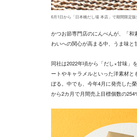
6月1日から「日本橋だし場 本店」で期間限定
かつお節専門店のにんべんが、「和
わいへの関心が高まる中、うま味と
同社は2022年頃から「だし×甘味
ートやキャラメルといった洋素材と
ぼる。中でも、今年4月に発売した
から2カ月で月間売上目標個数の25