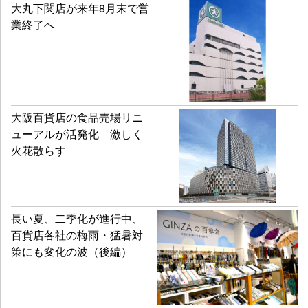
大丸下関店が来年8月末で営
業終了へ
大阪百貨店の食品売場リニ
ューアルが活発化 激しく
火花散らす
長い夏、二季化が進行中、
百貨店各社の梅雨・猛暑対
策にも変化の波（後編）