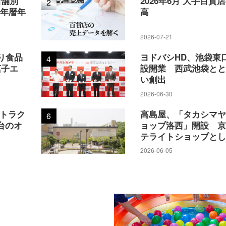
店舗別
2026年6月 大手百貨
2
5年暦年
高
2026-07-21
り食品
ヨドバシHD、池袋東
4
菓子エ
設開業 西武池袋と
い創出
2026-06-30
アトラク
高島屋、「タカシマ
6
台のオ
ョップ洛西」開設 
テライトショップと
2026-06-05