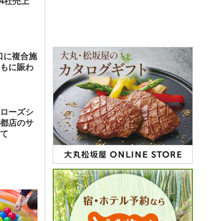
店4社売上
口に複合施
ともに賑わ
ヤローズシ
京都店のサ
して