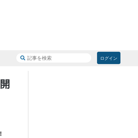
ログイン
を開
！