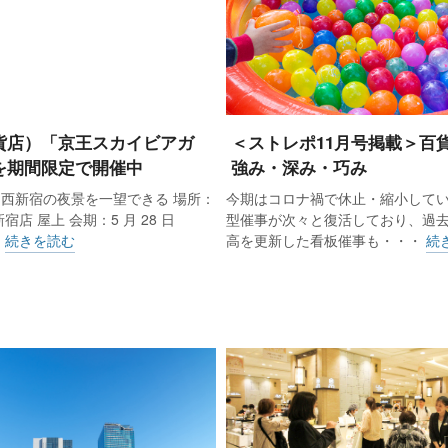
貨店）「京王スカイビアガ
＜ストレポ11月号掲載＞百
を期間限定で開催中
強み・深み・巧み
西新宿の夜景を一望できる 場所：
今期はコロナ禍で休止・縮小して
宿店 屋上 会期：5 月 28 日
型催事が次々と復活しており、過
・
続きを読む
高を更新した看板催事も・・・
続