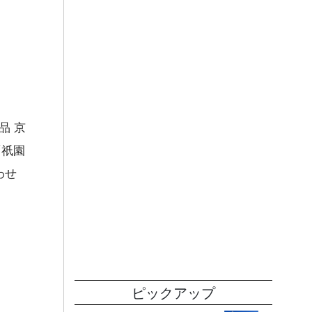
品 京
「祇園
わせ
ピックアップ