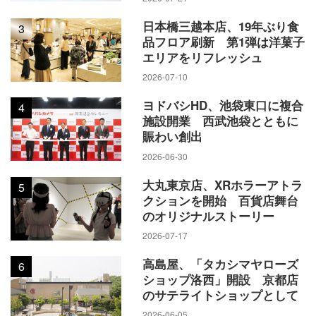
日本橋三越本店、19年ぶり食
3
品フロア刷新 第1弾は洋菓子
エリアをリフレッシュ
2026-07-10
ヨドバシHD、池袋東口に複合
4
施設開業 西武池袋とともに
賑わい創出
2026-06-30
大丸東京店、XRホラーアトラ
5
クションを開始 百貨店舞台
のオリジナルストーリー
2026-07-17
高島屋、「タカシマヤローズ
6
ショップ洛西」開設 京都店
のサテライトショップとして
2026-06-05