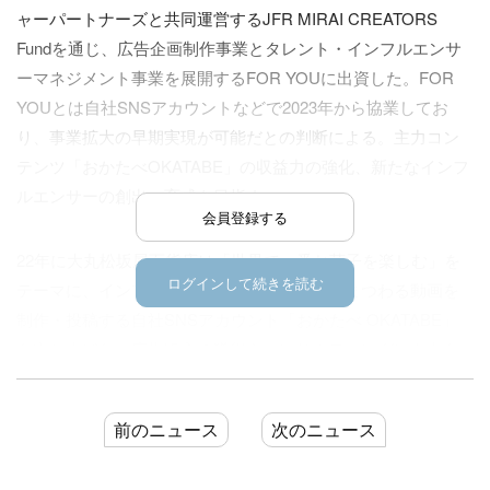
ャーパートナーズと共同運営するJFR MIRAI CREATORS
Fundを通じ、広告企画制作事業とタレント・インフルエンサ
ーマネジメント事業を展開するFOR YOUに出資した。FOR
YOUとは自社SNSアカウントなどで2023年から協業してお
り、事業拡大の早期実現が可能だとの判断による。主力コン
テンツ「おかたべOKATABE」の収益力の強化、新たなインフ
ルエンサーの創出・育成を目指す。
会員登録する
22年に大丸松坂屋百貨店は「世界で一番お菓子を楽しむ」を
ログインして続きを読む
テーマに、インフルエンサー事業のお菓子にまつわる動画を
制作・投稿する自社SNSアカウント「おかたべ OKATABE」
を立ち上げた。広告収入の獲得やコンサルティングにも力を
入れており、23年からはFOR YOUと協業し、TikTokや
YouTube向けの広告パッケージを展開しながら、新商品のPR
前のニュース
次のニュース
やプロモーションを手掛けていることも今回の出資の背景に
ある。