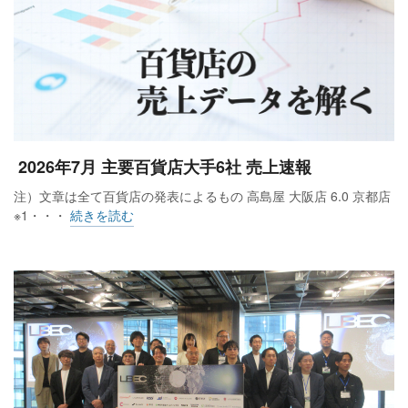
2025年8月創業のFOR YOU代表取締役の野田爽介
FOR YOU代表取締役の野田爽介氏は今回の協業について「大
丸や松坂屋、パルコなどを運営するJフロント リテイリングが
つくり上げてきた『場所』や『ブランド』の力と、当社が得
意とする『人』や『企画』の連携強化を進めていけることが
2026年7月 主要百貨店大手6社 売上速報
とても楽しみです」とコメントした。
注）文章は全て百貨店の発表によるもの 高島屋 大阪店 6.0 京都店
※1・・・
続きを読む