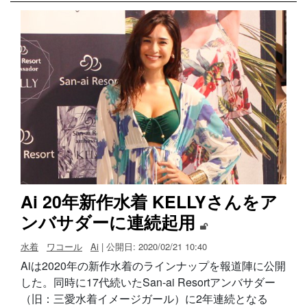
Ai 20年新作水着 KELLYさんをア
ンバサダーに連続起用
水着
ワコール
Ai
| 公開日: 2020/02/21 10:40
Aiは2020年の新作水着のラインナップを報道陣に公開
した。同時に17代続いたSan-ai Resortアンバサダー
（旧：三愛水着イメージガール）に2年連続となる