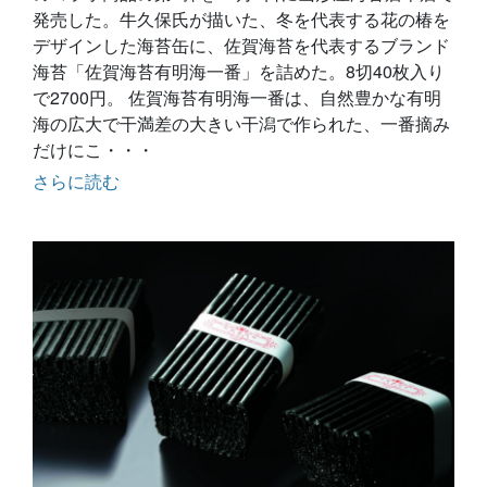
発売した。牛久保氏が描いた、冬を代表する花の椿を
デザインした海苔缶に、佐賀海苔を代表するブランド
海苔「佐賀海苔有明海一番」を詰めた。8切40枚入り
で2700円。 佐賀海苔有明海一番は、自然豊かな有明
海の広大で干満差の大きい干潟で作られた、一番摘み
だけにこ・・・
さらに読む