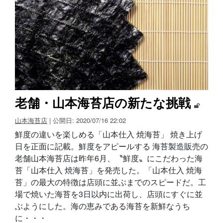
老舗・山本海苔店の新たな挑戦
山本海苔店
| 公開日: 2020/07/16 22:02
鮮度の違いを楽しめる「山本仕入 焼海苔」 焼き上げ
日を正面に記載。鮮度をアピールする 海苔製造販売の
老舗山本海苔店は昨年6月、〝鮮度〟にこだわった海
苔「山本仕入 焼海苔」を発売した。「山本仕入 焼海
苔」の最大の特徴は店頭に並ぶまでのスピードだ。工
場で焼いた海苔を3日以内に出荷し、店頭にすぐに並
ぶようにした。海の恵みである海苔を新鮮なうち
に・・・