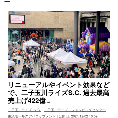
ー
リニューアルやイベント効果など
で、二子玉川ライズS.C. 過去最高
売上げ422億
二子玉川ライズ Ｓ.C.
二子玉川ライズ・ショッピングセンター
東急モールズデベロップメント
| 公開日: 2024/12/02 16:09