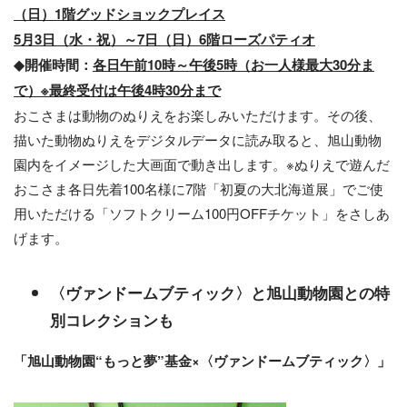
（日）1階グッドショックプレイス
5月3日（水・祝）～7日（日）6階ローズパティオ
◆開催時間：
各日午前10時～午後5時（お一人様最大30分ま
で）※最終受付は午後4時30分まで
おこさまは動物のぬりえをお楽しみいただけます。その後、
描いた動物ぬりえをデジタルデータに読み取ると、旭山動物
園内をイメージした大画面で動き出します。※ぬりえで遊んだ
おこさま各日先着100名様に7階「初夏の大北海道展」でご使
用いただける「ソフトクリーム100円OFFチケット」をさしあ
げます。
〈ヴァンドームブティック〉と旭山動物園との特
別コレクションも
「旭山動物園“もっと夢”基金×〈ヴァンドームブティック〉」