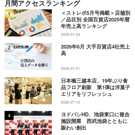
月間アクセスランキング
＜ストレポ5月号掲載＞店舗別
1
／品目別 全国百貨店2025年暦
年売上高ランキング
2026-07-24
2026年6月 大手百貨店4社売上
2
高
2026-07-21
日本橋三越本店、19年ぶり食
3
品フロア刷新 第1弾は洋菓子
エリアをリフレッシュ
2026-07-10
ヨドバシHD、池袋東口に複合
4
施設開業 西武池袋とともに
賑わい創出