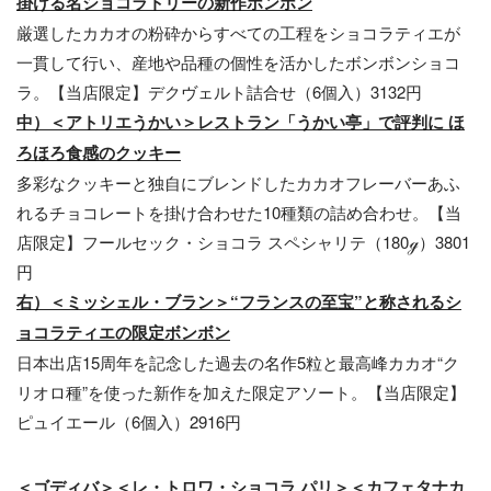
掛ける名ショコラトリーの新作ボンボン
厳選したカカオの粉砕からすべての工程をショコラティエが
一貫して行い、産地や品種の個性を活かしたボンボンショコ
ラ。【当店限定】デクヴェルト詰合せ（6個入）3132円
中）＜アトリエうかい＞レストラン「うかい亭」で評判に ほ
ろほろ食感のクッキー
多彩なクッキーと独自にブレンドしたカカオフレーバーあふ
れるチョコレートを掛け合わせた10種類の詰め合わせ。【当
店限定】フールセック・ショコラ スペシャリテ（180ℊ）3801
円
右）＜ミッシェル・ブラン＞“フランスの至宝”と称されるシ
ョコラティエの限定ボンボン
日本出店15周年を記念した過去の名作5粒と最高峰カカオ“ク
リオロ種”を使った新作を加えた限定アソート。【当店限定】
ピュイエール（6個入）2916円
＜ゴディバ＞＜レ・トロワ・ショコラ パリ＞＜カフェタナカ