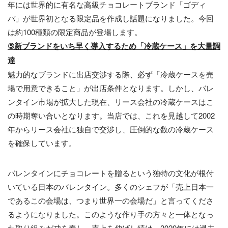
年には世界的に有名な高級チョコレートブランド「ゴディ
バ」が世界初となる限定品を作成し話題になりました。今回
は約100種類の限定商品が登場します。
⑤新ブランドをいち早く導入するため「冷蔵ケース」を大量調
達
魅力的なブランドに出店交渉する際、必ず「冷蔵ケースを売
場で用意できること」が出店条件となります。しかし、バレ
ンタイン市場が拡大した現在、リース会社の冷蔵ケースはこ
の時期奪い合いとなります。当店では、これを見越して2002
年からリース会社に独自で交渉し、圧倒的な数の冷蔵ケース
を確保しています。
バレンタインにチョコレートを贈るという独特の文化が根付
いている日本のバレンタイン。多くのシェフが「売上日本一
であるこの会場は、つまり世界一の会場だ」と言ってくださ
るようになりました。このような作り手の方々と一体となっ
た取り組みが功を奏し、売上を伸ばし続け、2020年には過去