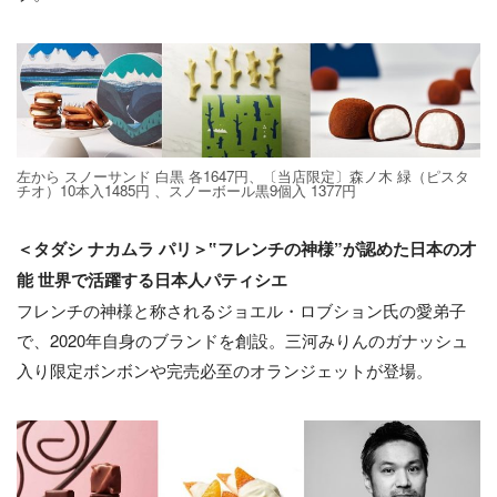
左から スノーサンド 白黒 各1647円、〔当店限定〕森ノ木 緑（ピスタ
チオ）10本入1485円 、スノーボール黒9個入 1377円
＜タダシ ナカムラ パリ＞‟フレンチの神様”が認めた日本の才
能 世界で活躍する日本人パティシエ
フレンチの神様と称されるジョエル・ロブション氏の愛弟子
で、2020年自身のブランドを創設。三河みりんのガナッシュ
入り限定ボンボンや完売必至のオランジェットが登場。