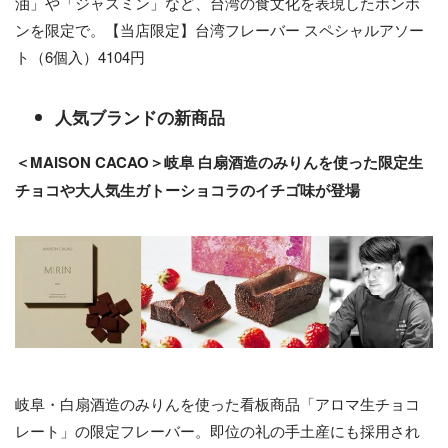
油」や「ジャスミン」など、台湾の食文化を表現したボンボ
ンを限定で。【当店限定】台湾フレーバー スペシャルアソー
ト（6個入）4104円
人気ブランドの新商品
＜MAISON CACAO＞岐阜 白扇酒造のみりんを使った限定生
チョコや大人気生ガトーショコラのイチゴ味が登場
岐阜・白扇酒造のみりんを使った看板商品「アロマ生チョコ
レート」の限定フレーバー。即位の礼の手土産にも採用され