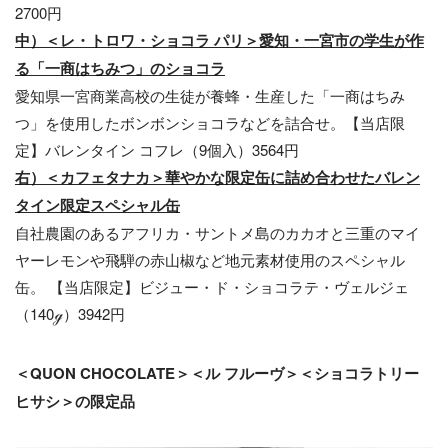
2700円
中）＜レ・トロワ・ショコラ パリ＞愛知・一宮市の学生が作
る「一商はちみつ」のショコラ
愛知県一宮商業高校の生徒が養蜂・生産した「一商はちみ
つ」を使用したボンボンショコラなどを詰合せ。【当店限
定】バレンタイン コフレ（9個入）3564円
右）＜カフェタナカ＞華やかな限定缶に詰め合わせたバレン
タイン限定スペシャル缶
自社農園のあるアフリカ・サントメ島のカカオと三重のマイ
ヤーレモンや飛騨の赤山椒など地元素材使用のスペシャル
缶。 【当店限定】ビジュー・ド・ショコラテ・ヴェルジェ
（140ℊ）3942円
＜QUON CHOCOLATE＞＜ル フルーヴ＞＜ショコラトリー
ヒサシ＞の限定品