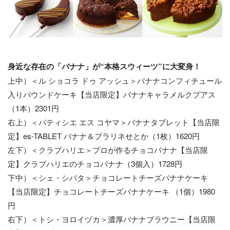
身近な存在の「バナナ」が“本格スウィーツ”に大変身！
上中）＜ル ショコラ ドゥ アッシュ＞バナナコンフィチュール
入りパウンドケーキ【当店限定】バナナキャラメルクプアス
（1本）2301円
右上）＜パティシエ エス コヤマ＞バナナタブレット【当店限
定】es-TABLET バナナ＆プラリネせとか（1枚）1620円
左下）＜クラブハリエ＞プロが作るチョコバナナ【当店限
定】クラブハリエのチョコバナナ（3個入）1728円
下中）＜シェ・シバタ＞チョコレートチーズバナナケーキ
【当店限定】チョコレートチーズバナナケーキ （1個）1980
円
右下）＜トシ・ヨロイヅカ＞濃厚バナナブラウニー【当店限