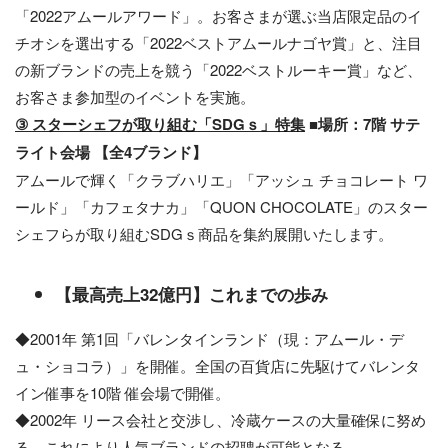
「2022アムールアワード」。お客さまが選ぶ当店限定品のイ
チオシを選出する「2022ベストアムールナゴヤ賞」と、注目
の新ブランドの売上を競う「2022ベストルーキー賞」など、
お客さま参加型のイベントを実施。
③ スターシェフが取り組む「SDGｓ」特集
■場所：7階 サテ
ライト会場 【全4ブランド】
アムールで輝く「クラブハリエ」「アッシュ チョコレート ワ
ールド」「カフェタナカ」「QUON CHOCOLATE」のスター
シェフらが取り組むSDGｓ商品を集約展開いたします。
【最高売上32億円】これまでの歩み
◆2001年 第1回「バレンタインランド（現：アムール・デ
ュ・ショコラ）」を開催。全国の百貨店に先駆けてバレンタ
イン催事を10階 催会場で開催。
◆2002年 リース会社と交渉し、冷蔵ケースの大量確保に努め
る。これにより人気ブランドの招聘が可能となる。