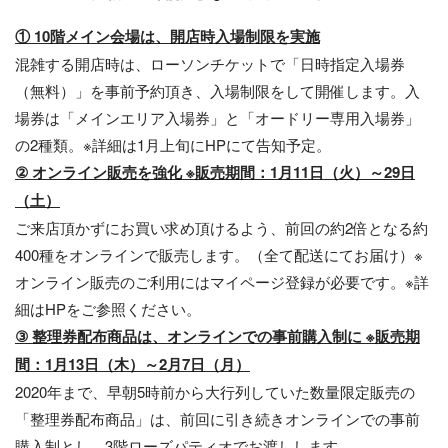
① 10階メイン会場は、開店時入場制限を実施
混雑する開店時は、ローソンチケットで「日時指定入場券
（無料）」を事前予約頂き、入場制限をして開催します。入
場券は「メインエリア入場券」と「オードリー専用入場券」
の2種類。※詳細は1月上旬にHPにて告知予定。
② オンライン販売を強化 ※販売期間：1月11日（火）～29日
（土）
ご来店頂かずにお買い求め頂けるよう、前回の約2倍となる約
400種をオンラインで販売します。（全て配送にてお届け）※
オンライン販売のご利用にはマイページ登録が必要です。※詳
細はHPをご参照ください。
③ 整理券配布商品は、オンラインでの事前購入制に ※販売期
間：1月13日（木）～2月7日（月）
2020年まで、早朝5時前から大行列していた数量限定販売の
「整理券配布商品」は、前回に引き続きオンラインでの事前
購入制とし、3階ローズパティオでお渡しします。