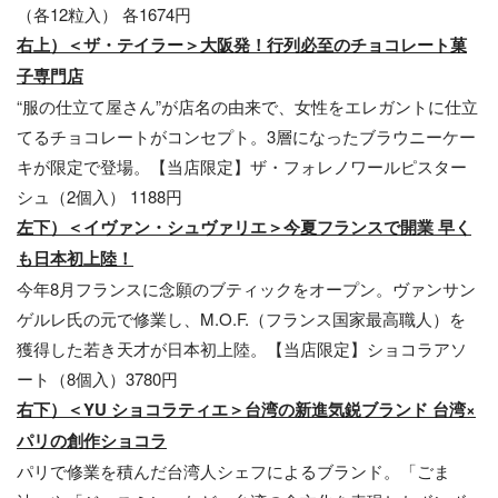
（各12粒入） 各1674円
右上）＜ザ・テイラー＞大阪発！行列必至のチョコレート菓
子専門店
“服の仕立て屋さん”が店名の由来で、女性をエレガントに仕立
てるチョコレートがコンセプト。3層になったブラウニーケー
キが限定で登場。【当店限定】ザ・フォレノワールピスター
シュ（2個入） 1188円
左下）＜イヴァン・シュヴァリエ＞今夏フランスで開業 早く
も日本初上陸！
今年8月フランスに念願のブティックをオープン。ヴァンサン
ゲルレ氏の元で修業し、M.O.F.（フランス国家最高職人）を
獲得した若き天才が日本初上陸。【当店限定】ショコラアソ
ート（8個入）3780円
右下）＜YU ショコラティエ＞台湾の新進気鋭ブランド 台湾×
パリの創作ショコラ
パリで修業を積んだ台湾人シェフによるブランド。「ごま