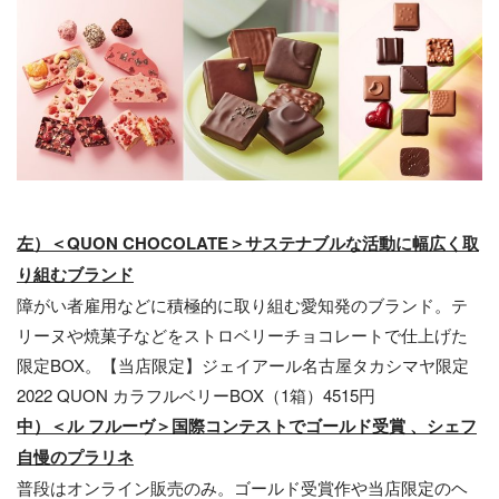
左）＜QUON CHOCOLATE＞サステナブルな活動に幅広く取
り組むブランド
障がい者雇用などに積極的に取り組む愛知発のブランド。テ
リーヌや焼菓子などをストロベリーチョコレートで仕上げた
限定BOX。【当店限定】ジェイアール名古屋タカシマヤ限定
2022 QUON カラフルベリーBOX（1箱）4515円
中）＜ル フルーヴ＞国際コンテストでゴールド受賞 、シェフ
自慢のプラリネ
普段はオンライン販売のみ。ゴールド受賞作や当店限定のヘ