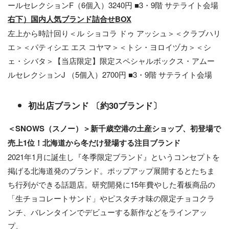
ールセレクションF（6個入）3240円 ■3・9階 サテライト会場
右下）国内人気ブランド詰合せBOX
左上から時計回り＜ル ショコラ ドゥ アッシュ＞＜クラブハリ
エ＞＜パティシエ エス コヤマ＞＜トシ・ヨロイヅカ＞＜シ
ェ・シバタ＞【当店限定】限定スペシャルボックス・アムー
ルセレクションJ （5個入）2700円 ■3・9階 サテライト会場
初出店ブランド 〔約30ブランド〕
＜SNOWS（スノー）＞新千歳空港の土産ショップ、初登場で
売上1位！北海道から冬だけ登場する注目ブランド
2021年1月に誕生し『冬季限定ブランド』というコンセプトを
掲げる北海道発のブランド。ポップアップ展開するとたちま
ち行列ができる話題店。研究開発に15年費やした看板商品の
「生チョコレートサンド」やピスタチオ味の限定チョコクラ
ンチ、バレンタインでデビューする新作などをラインアッ
プ。