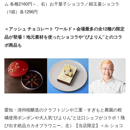
ム 各種2160円～、右）お干菓子ショコラ／錦玉羹ショコラ
（1箱）各1296円
＜アッシュ チョコレート ワールド＞会場最多の全12種の限定
品が登場！地元素材を使ったショコラや“ぴよりん”とのコラ
ボ商品も
愛知・清州桜醸造のクラフトジンや三重・すぎもと農園の柑
橘使用ボンボンや大人気“ぴよりん”と辻口シェフがコラボ！飛
び出す絶品カカオブラウニー。左）【当店限定】＜ル ショコ