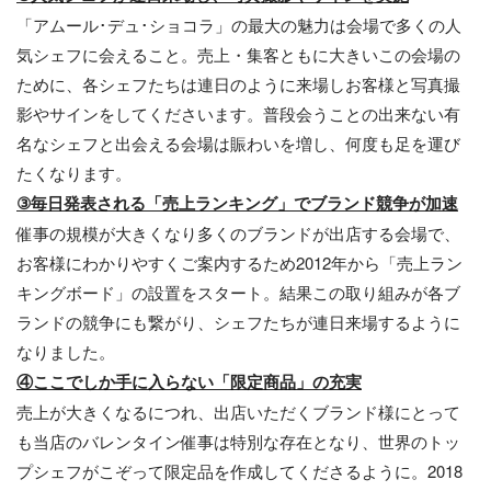
「アムール･デュ･ショコラ」の最大の魅力は会場で多くの人
気シェフに会えること。売上・集客ともに大きいこの会場の
ために、各シェフたちは連日のように来場しお客様と写真撮
影やサインをしてくださいます。普段会うことの出来ない有
名なシェフと出会える会場は賑わいを増し、何度も足を運び
たくなります。
③毎日発表される「売上ランキング」でブランド競争が加速
催事の規模が大きくなり多くのブランドが出店する会場で、
お客様にわかりやすくご案内するため2012年から「売上ラン
キングボード」の設置をスタート。結果この取り組みが各ブ
ランドの競争にも繋がり、シェフたちが連日来場するように
なりました。
④ここでしか手に入らない「限定商品」の充実
売上が大きくなるにつれ、出店いただくブランド様にとって
も当店のバレンタイン催事は特別な存在となり、世界のトッ
プシェフがこぞって限定品を作成してくださるように。2018