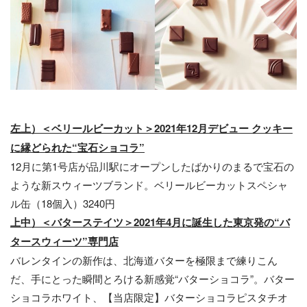
左上）＜ベリールビーカット＞2021年12月デビュー クッキー
に縁どられた“宝石ショコラ”
12月に第1号店が品川駅にオープンしたばかりのまるで宝石の
ような新スウィーツブランド。ベリールビーカットスペシャ
ル缶（18個入）3240円
上中）＜バターステイツ＞2021年4月に誕生した東京発の“バ
タースウィーツ”専門店
バレンタインの新作は、北海道バターを極限まで練りこん
だ、手にとった瞬間とろける新感覚“バターショコラ”。バター
ショコラホワイト、【当店限定】バターショコラピスタチオ