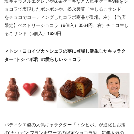
塩キャラメルエクレアや抹茶ケーキなど人気生ケーキ9種をシ
ョコラで表現したボンボンや、松永製菓「生しるこサンド」
をチョコでコーティングしたコラボ商品が登場。左）【当店
限定】ペストリーショコラ（9個入）3564円、右）チョコ生し
るこサンド（5個入）1620円
＜トシ・ヨロイヅカ＞シェフの夢に登場し誕生したキャラク
ター“トシヒポ君”の愛らしいショコラ
パティシエ姿の人気キャラクター「トシヒポ」が進化しお酒
の“カヴァ”とフランボワーズの限定ショコラや、毎年人気の