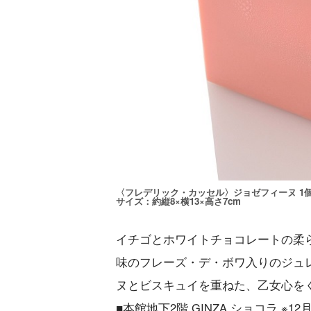
〈フレデリック・カッセル〉ジョゼフィーヌ 1個（
サイズ：約縦8×横13×高さ7cm
イチゴとホワイトチョコレートの柔
味のフレーズ・デ・ボワ入りのジュ
ヌとビスキュイを重ねた、乙女心を
■本館地下2階 GINZA ショコラ ※1