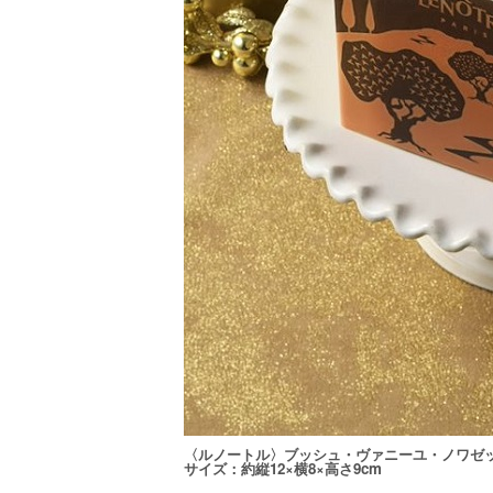
〈ルノートル〉ブッシュ・ヴァニーユ・ノワゼット 
サイズ：約縦12×横8×高さ9cm