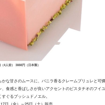
4人前） 3888円（日本製）
らかな甘さのムースに、バニラ香るクレームブリュレと可
レ、食感と香ばしさが良いアクセントのピスタチオのフイ
くすぐるブッシュドノエル。
2月17日（金）～25日（土）販売