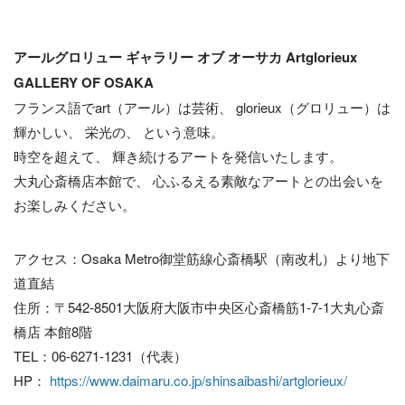
アールグロリュー ギャラリー オブ オーサカ Artglorieux
GALLERY OF OSAKA
フランス語でart（アール）は芸術、 glorieux（グロリュー）は
輝かしい、 栄光の、 という意味。
時空を超えて、 輝き続けるアートを発信いたします。
大丸心斎橋店本館で、 心ふるえる素敵なアートとの出会いを
お楽しみください。
アクセス：Osaka Metro御堂筋線心斎橋駅（南改札）より地下
道直結
住所：〒542-8501大阪府大阪市中央区心斎橋筋1-7-1大丸心斎
橋店 本館8階
TEL：06-6271-1231（代表）
HP：
https://www.daimaru.co.jp/shinsaibashi/artglorieux/