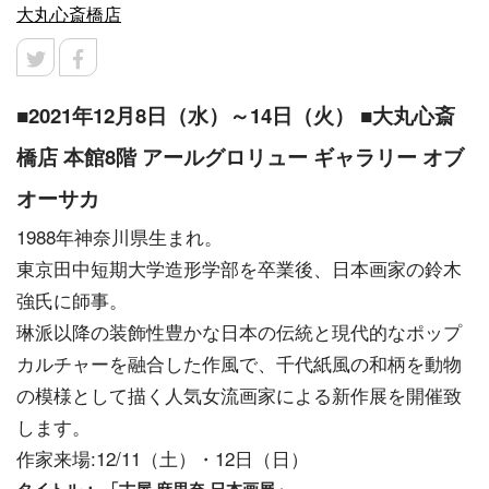
大丸心斎橋店
■2021年12月8日（水）～14日（火） ■大丸心斎
橋店 本館8階 アールグロリュー ギャラリー オブ
オーサカ
1988年神奈川県生まれ。
東京田中短期大学造形学部を卒業後、日本画家の鈴木
強氏に師事。
琳派以降の装飾性豊かな日本の伝統と現代的なポップ
カルチャーを融合した作風で、千代紙風の和柄を動物
の模様として描く人気女流画家による新作展を開催致
します。
作家来場:12/11（土）・12日（日）