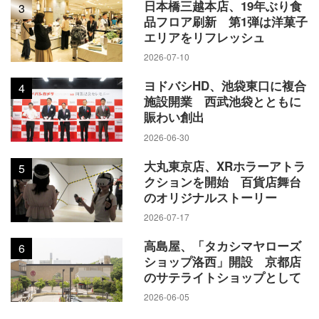
日本橋三越本店、19年ぶり食
3
品フロア刷新 第1弾は洋菓子
エリアをリフレッシュ
2026-07-10
ヨドバシHD、池袋東口に複合
4
施設開業 西武池袋とともに
賑わい創出
2026-06-30
大丸東京店、XRホラーアトラ
5
クションを開始 百貨店舞台
のオリジナルストーリー
2026-07-17
高島屋、「タカシマヤローズ
6
ショップ洛西」開設 京都店
のサテライトショップとして
2026-06-05