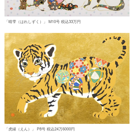
「晴雫（はれしずく）」 M10号 税込33万円
「虎縁（えん）」 P8号 税込24万6000円