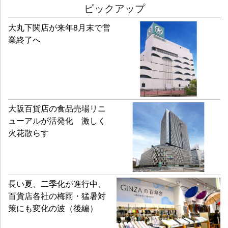
ピックアップ
大丸下関店が来年8月末で営
業終了へ
大阪百貨店の食品売場リニ
ューアルが活発化 激しく
火花散らす
長い夏、二季化が進行中、
百貨店各社の梅雨・猛暑対
策にも変化の波（後編）