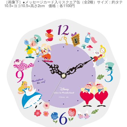
［画像下］●メッセージカード入りスクエア缶（全2種）サイズ：約タテ
10.5×ヨコ10.5×高さ2cm 価格：各1100円