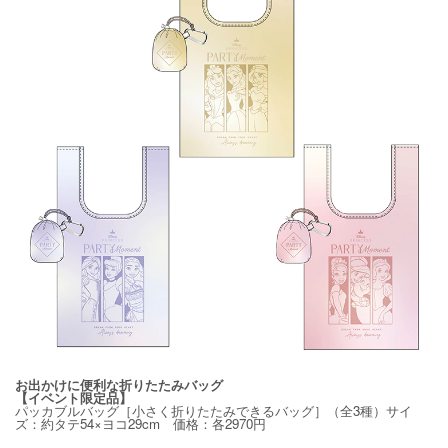
お出かけに便利な折りたたみバッグ
【イベント限定品】
パッカブルバッグ［小さく折りたたみできるバッグ］（全3種）サイ
ズ：約タテ54×ヨコ29cm 価格：各2970円