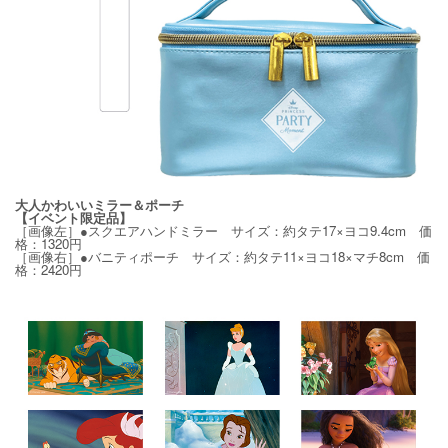
大人かわいいミラー＆ポーチ
【イベント限定品】
［画像左］●スクエアハンドミラー サイズ：約タテ17×ヨコ9.4cm 価
格：1320円
［画像右］●バニティポーチ サイズ：約タテ11×ヨコ18×マチ8cm 価
格：2420円