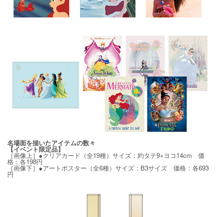
名場面を描いたアイテムの数々
【イベント限定品】
［画像上］●クリアカード（全19種）サイズ：約タテ9×ヨコ14cm 価
格：各198円
［画像下］●アートポスター（全6種）サイズ：B3サイズ 価格：各693
円