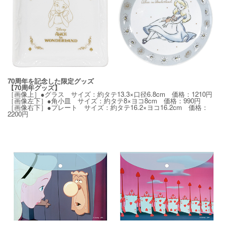
70周年を記念した限定グッズ
【70周年グッズ】
［画像上］●グラス サイズ：約タテ13.3×口径6.8cm 価格：1210円
［画像左下］●角小皿 サイズ：約タテ8×ヨコ8cm 価格：990円
［画像右下］●プレート サイズ：約タテ16.2×ヨコ16.2cm 価格：
2200円