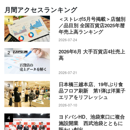
月間アクセスランキング
＜ストレポ5月号掲載＞店舗別
1
／品目別 全国百貨店2025年暦
年売上高ランキング
2026-07-24
2026年6月 大手百貨店4社売上
2
高
2026-07-21
日本橋三越本店、19年ぶり食
3
品フロア刷新 第1弾は洋菓子
エリアをリフレッシュ
2026-07-10
ヨドバシHD、池袋東口に複合
4
施設開業 西武池袋とともに
賑わい創出