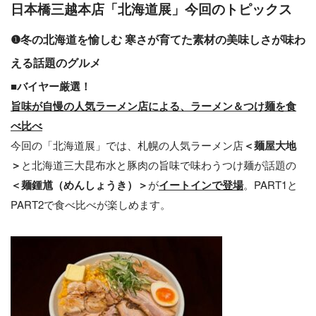
日本橋三越本店「北海道展」今回のトピックス
❶冬の北海道を愉しむ 寒さが育てた素材の美味しさが味わ
える話題のグルメ
■
バイヤー厳選！
旨味が自慢の人気ラーメン店による、ラーメン＆つけ麺を食
べ比べ
今回の「北海道展」では、札幌の人気ラーメン店
＜麺屋大地
＞
と北海道三大昆布水と豚肉の旨味で味わうつけ麺が話題の
＜麺鍾馗（めんしょうき）＞
が
イートインで登場
。PART1と
PART2で食べ比べが楽しめます。