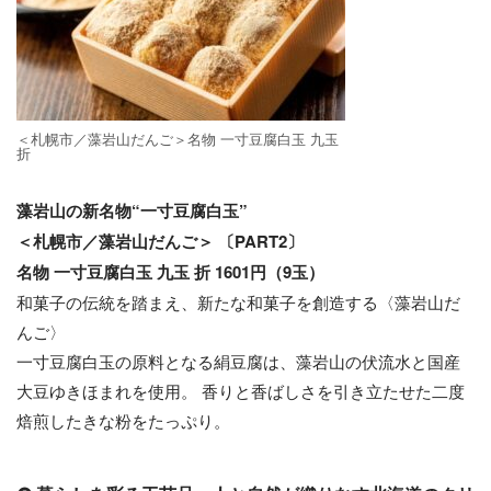
＜札幌市／藻岩⼭だんご＞名物 ⼀⼨⾖腐⽩⽟ 九⽟
折
藻岩山の新名物“一寸豆腐白玉”
＜札幌市／藻岩⼭だんご＞ 〔PART2〕
名物 ⼀⼨⾖腐⽩⽟ 九⽟ 折 1601円（9⽟）
和菓子の伝統を踏まえ、新たな和菓子を創造する〈藻岩山だ
んご〉
⼀⼨⾖腐⽩⽟の原料となる絹⾖腐は、藻岩⼭の伏流⽔と国産
⼤⾖ゆきほまれを使⽤。 香りと香ばしさを引き立たせた⼆度
焙煎したきな粉をたっぷり。