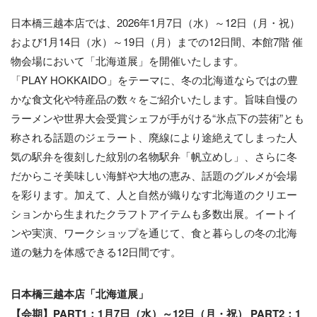
日本橋三越本店では、2026年1月7日（水）～12日（月・祝）
および1月14日（水）～19日（月）までの12日間、本館7階 催
物会場において「北海道展」を開催いたします。
「PLAY HOKKAIDO」をテーマに、冬の北海道ならではの豊
かな食文化や特産品の数々をご紹介いたします。旨味自慢の
ラーメンや世界大会受賞シェフが手がける“氷点下の芸術”とも
称される話題のジェラート、廃線により途絶えてしまった人
気の駅弁を復刻した紋別の名物駅弁「帆立めし」、さらに冬
だからこそ美味しい海鮮や大地の恵み、話題のグルメが会場
を彩ります。加えて、人と自然が織りなす北海道のクリエー
ションから生まれたクラフトアイテムも多数出展。イートイ
ンや実演、ワークショップを通じて、食と暮らしの冬の北海
道の魅力を体感できる12日間です。
日本橋三越本店「北海道展」
【会期】PART1：1月7日（水）～12日（月・祝） PART2：1