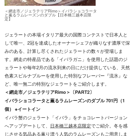
＜網⾛市／ジェラテリアRimo＞イバラショコラータ
と薫るラムレーズンのダブル【日本橋三越本店限
定】
ジェラートの本場イタリア最大の国際コンテストで日本人と
して唯一、2冠を達成したオーナーシェフが織りなす濃厚で深
みのある、計算し尽くされたジェラートの数々が登場しま
す。網走の特産品である「イバラガニ」を使用した話題のジ
ェラートや毎年2月の流氷到来の日にだけ提供している、天然
色素スピルナブルーを使用した特別なフレーバー『流氷』な
ど、唯一無二の特別なジェラートをご紹介します。
＜網⾛市／ジェラテリアRimo＞〔PART2〕
イバラショコラータと薫るラムレーズンのダブル 701円（1
個） ※イートイン
イバラ蟹のジェラート「イバラ」をチョコレートバージョン
へアップデートして、
⽇本橋三越本店限定
でご紹介。冬を感
じさせる気品ある薫り漂う⼈気のラムレーズンもご⽤意しま