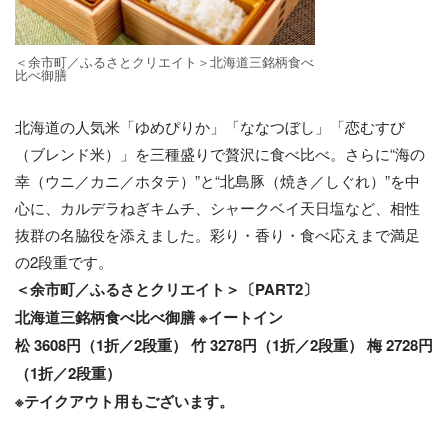
＜余市町／ふるさとクリエイト＞北海道三銘柄⾷べ
⽐べ御膳
北海道の⼈気⽶「ゆめぴりか」「ななつぼし」「恋むすび
（ブレンド⽶）」を三種盛りで贅沢に⾷べ⽐べ。さらに“海の
幸（ウニ／カニ／ホタテ）”と“北島豚（焼き／しぐれ）”を中
⼼に、カルデラねぎキムチ、シャークベイ天⽇塩など、相性
抜群の名脇役を添えました。彩り・⾹り・⾷べ応えまで満⾜
の2段重です。
＜余市町／ふるさとクリエイト＞〔PART2〕
北海道三銘柄⾷べ⽐べ御膳 ※イートイン
松 3608円（1折／2段重） ⽵ 3278円（1折／2段重） 梅 2728円
（1折／2段重）
※テイクアウト⽤もございます。