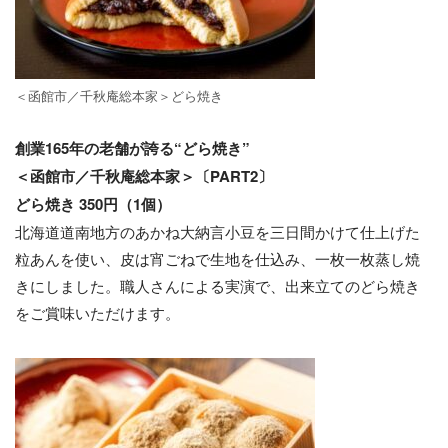
＜函館市／千秋庵総本家＞どら焼き
創業165年の老舗が誇る“どら焼き”
＜函館市／千秋庵総本家＞〔PART2〕
どら焼き 350円（1個）
北海道道南地⽅のあかね⼤納⾔⼩⾖を三⽇間かけて仕上げた
粒あんを使い、⽪は宵ごねで⽣地を仕込み、⼀枚⼀枚蒸し焼
きにしました。職人さんによる実演で、出来⽴てのどら焼き
をご賞味いただけます。