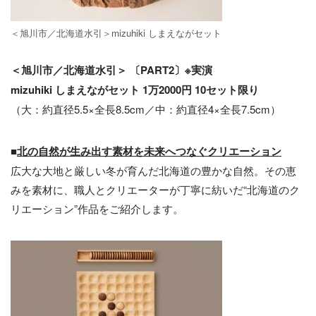
＜旭川市／北海道⽔引＞mizuhiki しまえながセット
＜旭川市／北海道⽔引＞ 〔PART2〕※実演
mizuhiki しまえながセット 1万2000円 10セット限り
（⼤：約直径5.5×全⻑8.5cm／中：約直径4×全⻑7.5cm）
■
北の自然が生み出す素材を未来へつなぐクリエーション
広大な大地と厳しい冬が育んだ北海道の豊かな自然。その恵
みを素材に、職人とクリエーターが丁寧に紡いだ“北海道のク
リエーション”作品をご紹介します。