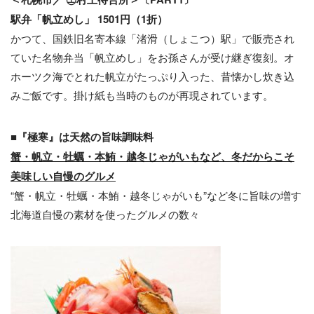
駅弁「帆⽴めし」 1501円（1折）
かつて、国鉄旧名寄本線「渚滑（しょこつ）駅」で販売され
ていた名物弁当「帆⽴めし」をお孫さんが受け継ぎ復刻。オ
ホーツク海でとれた帆⽴がたっぷり⼊った、昔懐かし炊き込
みご飯です。掛け紙も当時のものが再現されています。
■『極寒』は天然の旨味調味料
蟹・帆立・牡蠣・本鮪・越冬じゃがいもなど、冬だからこそ
美味しい自慢のグルメ
“蟹・帆立・牡蠣・本鮪・越冬じゃがいも”など冬に旨味の増す
北海道自慢の素材を使ったグルメの数々