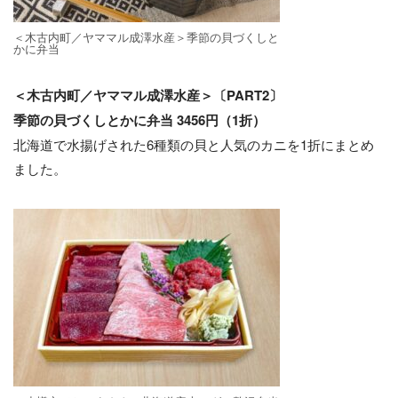
＜⽊古内町／ヤママル成澤⽔産＞季節の⾙づくしと
かに弁当
＜⽊古内町／ヤママル成澤⽔産＞〔PART2〕
季節の⾙づくしとかに弁当 3456円（1折）
北海道で⽔揚げされた6種類の⾙と⼈気のカニを1折にまとめ
ました。