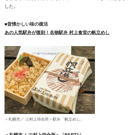
した。
■昔懐かしい味の復活
あの人気駅弁が復刻！名物駅弁 村上食堂の帆立めし
＜札幌市／ ㊤村上待合所＞駅弁「帆⽴めし」
＜札幌市／ ㊤村上待合所＞〔PART1〕