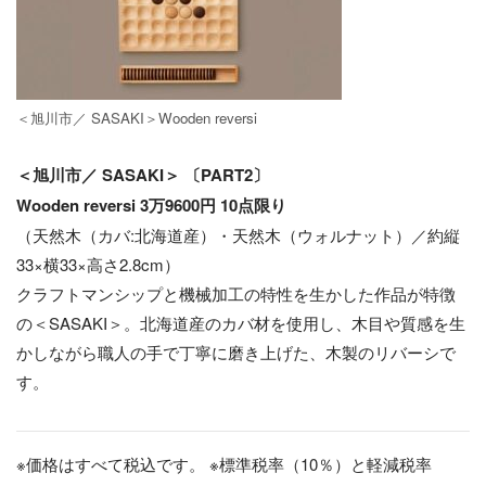
＜旭川市／ SASAKI＞Wooden reversi
＜旭川市／ SASAKI＞ 〔PART2〕
Wooden reversi 3万9600円 10点限り
（天然⽊（カバ:北海道産）・天然⽊（ウォルナット）／約縦
33×横33×⾼さ2.8cm）
クラフトマンシップと機械加⼯の特性を⽣かした作品が特徴
の＜SASAKI＞。北海道産のカバ材を使⽤し、⽊⽬や質感を⽣
かしながら職⼈の⼿で丁寧に磨き上げた、⽊製のリバーシで
す。
※価格はすべて税込です。 ※標準税率（10％）と軽減税率