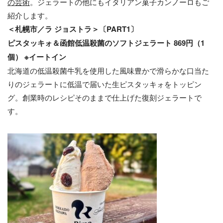
の芸術
。ジェラートの他にもイタリアン菓子カンノーロもご
紹介します。
＜札幌市／ラ ジョストラ＞〔PART1〕
ピスタッキォ＆函館低温殺菌のソフトジェラート 869円（1
個） ※イートイン
北海道の低温殺菌⽜乳を使⽤した⾵味豊かで滑らかな⼝当た
りのジェラートに低温で届いた⽣ピスタッキォをトッピン
グ。創業時のレシピそのままで仕上げた復刻ジェラートで
す。