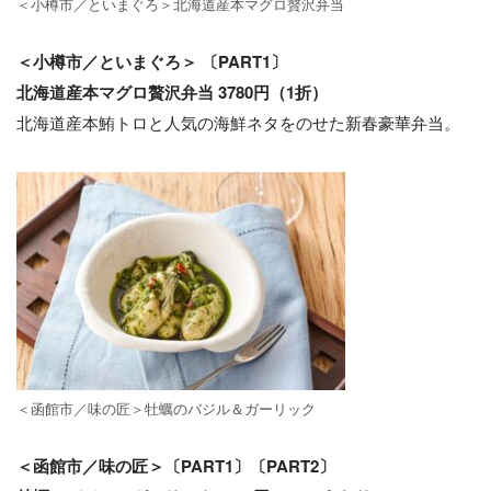
＜⼩樽市／といまぐろ＞北海道産本マグロ贅沢弁当
＜⼩樽市／といまぐろ＞ 〔PART1〕
北海道産本マグロ贅沢弁当 3780円（1折）
北海道産本鮪トロと⼈気の海鮮ネタをのせた新春豪華弁当。
＜函館市／味の匠＞牡蠣のバジル＆ガーリック
＜函館市／味の匠＞〔PART1〕〔PART2〕