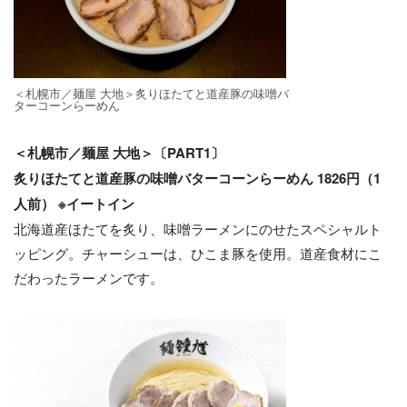
＜札幌市／麺屋 ⼤地＞炙りほたてと道産豚の味噌バ
ターコーンらーめん
＜札幌市／麺屋 ⼤地＞〔PART1〕
炙りほたてと道産豚の味噌バターコーンらーめん 1826円（1
⼈前） ※イートイン
北海道産ほたてを炙り、味噌ラーメンにのせたスペシャルト
ッピング。チャーシューは、ひこま豚を使⽤。道産⾷材にこ
だわったラーメンです。