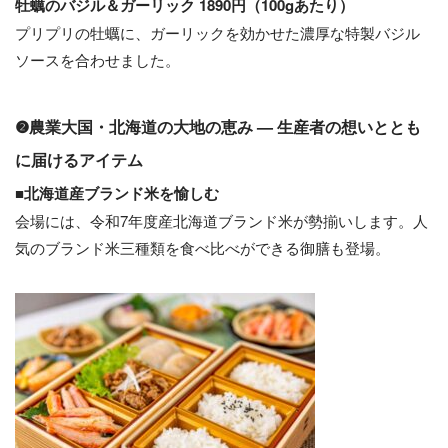
牡蠣のバジル＆ガーリック 1890円（100gあたり）
プリプリの牡蠣に、ガーリックを効かせた濃厚な特製バジル
ソースを合わせました。
❷農業大国・北海道の大地の恵み — 生産者の想いととも
に届けるアイテム
■
北海道産ブランド米を愉しむ
会場には、令和7年度産北海道ブランド米が勢揃いします。人
気のブランド米三種類を食べ比べができる御膳も登場。