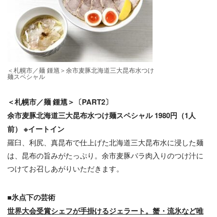
＜札幌市／麺 鍾馗＞余市⻨豚北海道三⼤昆布水つけ
麺スペシャル
＜札幌市／麺 鍾馗＞〔PART2〕
余市⻨豚北海道三⼤昆布水つけ麺スペシャル 1980円（1人
前） ※イートイン
羅⾅、利尻、真昆布で仕上げた北海道三⼤昆布⽔に浸した麺
は、昆布の旨みがたっぷり。余市⻨豚バラ⾁⼊りのつけ汁に
つけてお召しあがりいただきます。
■氷点下の芸術
世界大会受賞シェフが手掛けるジェラート。蟹・流氷など唯