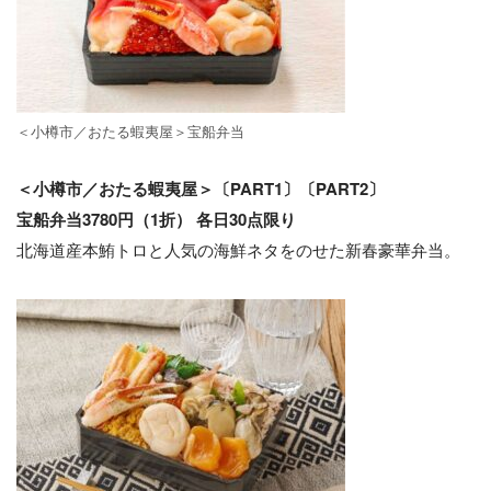
＜⼩樽市／おたる蝦夷屋＞宝船弁当
＜⼩樽市／おたる蝦夷屋＞〔PART1〕〔PART2〕
宝船弁当3780円（1折） 各⽇30点限り
北海道産本鮪トロと⼈気の海鮮ネタをのせた新春豪華弁当。