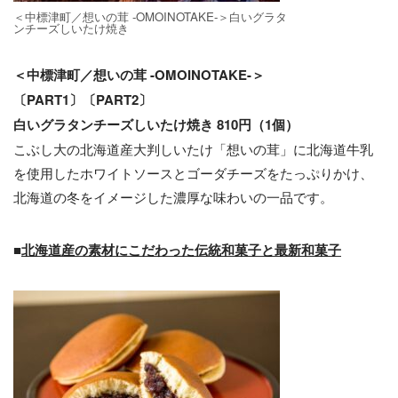
＜中標津町／想いの茸 -OMOINOTAKE-＞⽩いグラタ
ンチーズしいたけ焼き
＜中標津町／想いの茸 -OMOINOTAKE-＞
〔PART1〕〔PART2〕
⽩いグラタンチーズしいたけ焼き 810円（1個）
こぶし大の北海道産⼤判しいたけ「想いの茸」に北海道⽜乳
を使⽤したホワイトソースとゴーダチーズをたっぷりかけ、
北海道の冬をイメージした濃厚な味わいの⼀品です。
■
北海道産の素材にこだわった伝統和菓子と最新和菓子