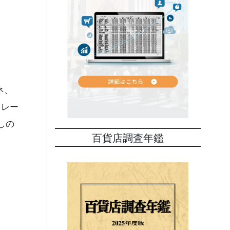
ネ、
フレー
しの
百貨店調査年鑑