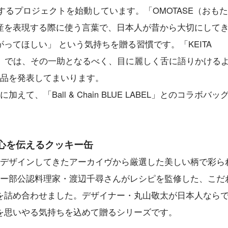
関するプロジェクトを始動しています。「OMOTASE（おもた
産を表現する際に使う言葉で、日本人が昔から大切にして
ってほしい」 という気持ちを贈る習慣です。「KEITA
ROJECT」では、その一助となるべく、目に麗しく舌に語りかける
しい商品を発表してまいります。
、「Ball & Chain BLUE LABEL」とのコラボバッ
の心を伝えるクッキー缶
これまでデザインしてきたアーカイヴから厳選した美しい柄で彩ら
クリエイター部公認料理家・渡辺千尋さんがレシピを監修した、こだ
を詰め合わせました。デザイナー・丸山敬太が日本人なら
を思いやる気持ちを込めて贈るシリーズです。