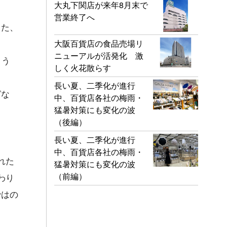
大丸下関店が来年8月末で
営業終了へ
きた、
大阪百貨店の食品売場リ
ニューアルが活発化 激
よう
しく火花散らす
長い夏、二季化が進行
グな
中、百貨店各社の梅雨・
猛暑対策にも変化の波
（後編）
長い夏、二季化が進行
中、百貨店各社の梅雨・
れた
猛暑対策にも変化の波
（前編）
わり
ではの