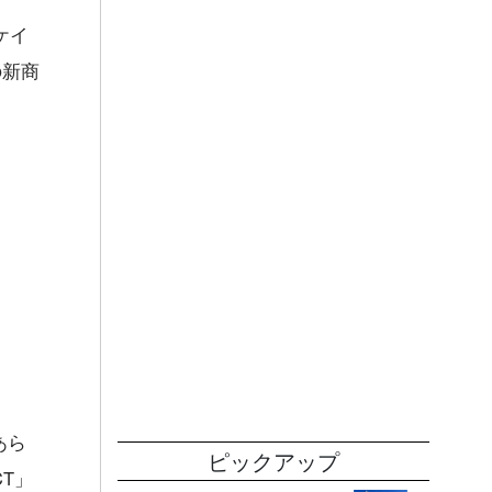
ケイ
の新商
あら
ピックアップ
CT」