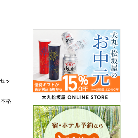
1セッ
、本格