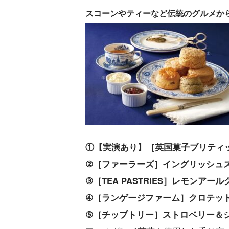
スコーンやティーなど伝統のグルメか
①【実演あり】［英国菓子ブリティッ
②［ファーラーズ］イングリッシュス
③［TEA PASTRIES］レモンアー
④［ランゲージファーム］クロテッドク
⑤［チップトリー］ストロベリー＆シャ