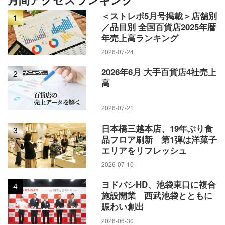
＜ストレポ5月号掲載＞店舗別
1
／品目別 全国百貨店2025年暦
年売上高ランキング
2026-07-24
2026年6月 大手百貨店4社売上
2
高
2026-07-21
日本橋三越本店、19年ぶり食
3
品フロア刷新 第1弾は洋菓子
エリアをリフレッシュ
2026-07-10
ヨドバシHD、池袋東口に複合
4
施設開業 西武池袋とともに
賑わい創出
2026-06-30