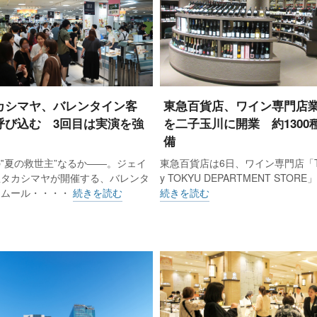
カシマヤ、バレンタイン客
東急百貨店、ワイン専門店業
呼び込む 3回目は実演を強
を二子玉川に開業 約1300
備
‟夏の救世主”なるか――。ジェイ
東急百貨店は6日、ワイン専門店「THE
屋タカシマヤが開催する、バレンタ
y TOKYU DEPARTMENT STO
アムール・・・・
続きを読む
続きを読む