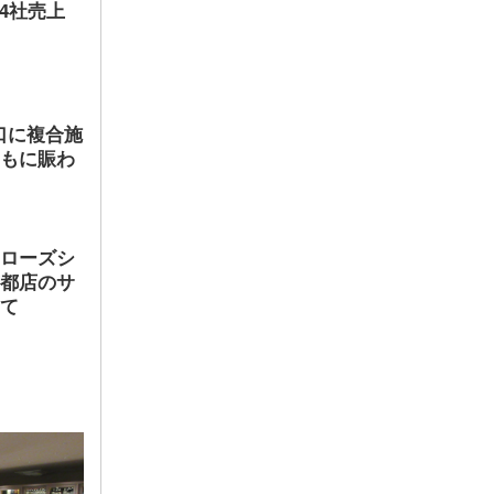
店4社売上
口に複合施
ともに賑わ
ヤローズシ
京都店のサ
して