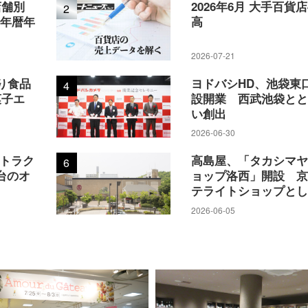
店舗別
2026年6月 大手百貨
2
5年暦年
高
2026-07-21
り食品
ヨドバシHD、池袋東
4
菓子エ
設開業 西武池袋と
い創出
2026-06-30
アトラク
高島屋、「タカシマ
6
台のオ
ョップ洛西」開設 
テライトショップと
2026-06-05