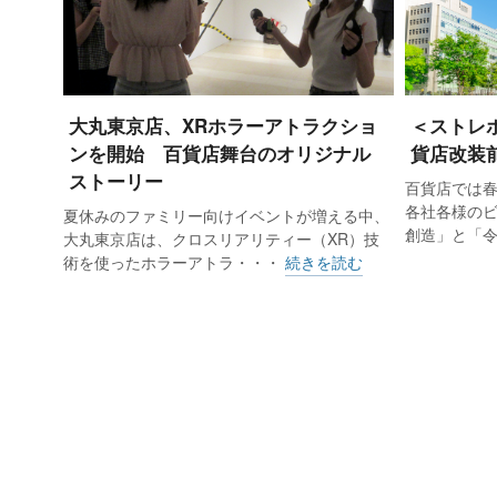
大丸東京店、XRホラーアトラクショ
＜ストレ
ンを開始 百貨店舞台のオリジナル
貨店改装
ストーリー
百貨店では
各社各様の
夏休みのファミリー向けイベントが増える中、
創造」と「
大丸東京店は、クロスリアリティー（XR）技
術を使ったホラーアトラ・・・
続きを読む