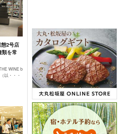
態2号店
種類を常
 WINE b
RE」（以・・・