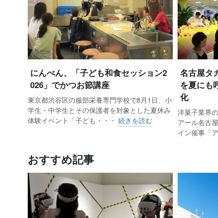
にんべん、「子ども和食セッション2
名古屋タ
026」でかつお節講座
を夏にも
化
東京都渋谷区の服部栄養専門学校で8月1日、小
学生・中学生とその保護者を対象とした夏休み
洋菓子業界の
体験イベント「子ども・・・
続きを読む
アール名古
イン催事「
おすすめ記事