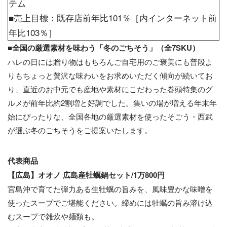
テム
■売上目標：既存店前年比101％［内インターネット前
年比103％］
■全国の厳選素材を味わう「冬のごちそう」（全7SKU）
ハレの日には贈り物はもちろんご自宅用のご褒美にも普段よ
りもちょっと贅沢な味わいをお求めいただく傾向が続いてお
り、直近のお中元でも産地や素材にこだわった巻頭特集のグ
ルメが前年比約2割増と好調でした。集いの場が増える年末年
始にぴったりな、全国各地の厳選素材を使ったそごう・西武
が選ぶ冬のごちそうをご提案いたします。
代表商品
【広島】オオノ 広島産牡蠣鍋セット/1万800円
宮島沖で育てた弾力ある生牡蠣の旨みを、風味豊かな味噌を
使ったスープでご堪能ください。締めには牡蠣の旨み溶け込
むスープで雑炊や麺類も。