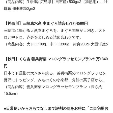
（商品内容）生牡蠣<広島県廿日市産>500g×2（加熱用）、牡
蠣鍋用味噌250g×2
【神奈川】三崎恵水産 本まぐろ詰合せ/1万4580円
三崎港に揚がる天然本まぐろを、まぐろ問屋が目利き。大ト
ロと中トロ、赤身を楽しめる詰め合わせです。
（商品内容）大トロ100g、中トロ200g、赤身200g<大西洋産>
【秋田】くら吉 善兵衛栗 マロングラッセモンブラン/1万1340
円
日本でも屈指の大きさを誇る、善兵衛栗のマロングラッセを
贅沢にトッピング。みちのくの小京都、角館の菓子店から。
（商品内容）善兵衛栗マロングラッセモンブラン（長さ約
15.5cm）
■日常使いからおもてなしまで評判の味をお得に「ご自宅用お