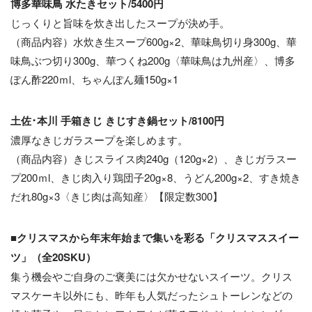
博多華味鳥 水たきセット/5400円
じっくりと旨味を炊き出したスープが決め手。
（商品内容）水炊き生スープ600g×2、華味鳥切り身300g、華
味鳥ぶつ切り300g、華つくね200g〈華味鳥は九州産〉、博多
ぽん酢220ｍl、ちゃんぽん麺150g×1
土佐･本川 手箱きじ きじすき鍋セット/8100円
濃厚なきじガラスープを楽しめます。
（商品内容）きじスライス肉240g（120g×2）、きじガラスー
プ200ｍl、きじ肉入り鶏団子20g×8、うどん200g×2、すき焼き
だれ80g×3〈きじ肉は高知産〉【限定数300】
■クリスマスから年末年始まで集いを彩る「クリスマススイー
ツ」（全20SKU）
集う機会やご自身のご褒美には欠かせないスイーツ。クリス
マスケーキ以外にも、昨年も人気だったシュトーレンなどの