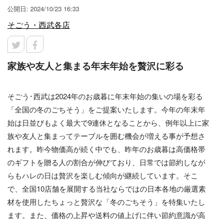
公開日: 2024/10/23 16:33
そごう・西武各店
家族や友人と集まる年末年始を贅沢に彩る
そごう･西武は2024年のお歳暮に年末年始の集いの場を彩る
「全国の冬のごちそう」をご提案いたします。今年の年末年
始は日並びもよく最大で9連休となることから、例年以上に家
族や友人と集まってテーブルを囲む機会が増える事が予想さ
れます。昨今物価高が続く中でも、昨年のお歳暮は高価格帯
のギフトを贈る人の割合が伸びており、日常では節約しなが
らもハレの日は贅沢を楽しむ傾向が継続しています。そこ
で、全国10店舗を展開する当社ならではの日本各地の厳選素
材を使用したちょっと贅沢な「冬のごちそう」を特集いたし
ます。また、価格の上昇や送料の値上げに伴い節約意識が高