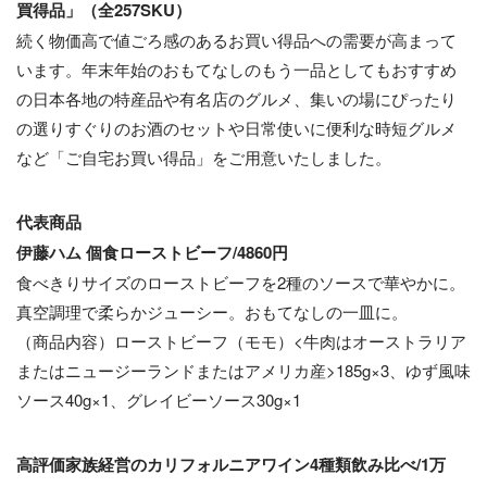
買得品」（全257SKU）
続く物価高で値ごろ感のあるお買い得品への需要が高まって
います。年末年始のおもてなしのもう一品としてもおすすめ
の日本各地の特産品や有名店のグルメ、集いの場にぴったり
の選りすぐりのお酒のセットや日常使いに便利な時短グルメ
など「ご自宅お買い得品」をご用意いたしました。
代表商品
伊藤ハム 個食ローストビーフ/4860円
食べきりサイズのローストビーフを2種のソースで華やかに。
真空調理で柔らかジューシー。おもてなしの一皿に。
（商品内容）ローストビーフ（モモ）<牛肉はオーストラリア
またはニュージーランドまたはアメリカ産>185g×3、ゆず風味
ソース40g×1、グレイビーソース30g×1
高評価家族経営のカリフォルニアワイン4種類飲み比べ/1万