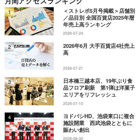
月間アクセスランキング
＜ストレポ5月号掲載＞店舗別
1
／品目別 全国百貨店2025年暦
年売上高ランキング
2026-07-24
2026年6月 大手百貨店4社売上
2
高
2026-07-21
日本橋三越本店、19年ぶり食
3
品フロア刷新 第1弾は洋菓子
エリアをリフレッシュ
2026-07-10
ヨドバシHD、池袋東口に複合
4
施設開業 西武池袋とともに
賑わい創出
2026-06-30