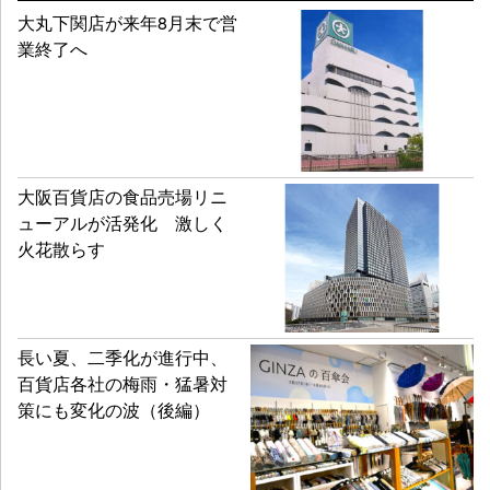
大丸下関店が来年8月末で営
業終了へ
大阪百貨店の食品売場リニ
ューアルが活発化 激しく
火花散らす
長い夏、二季化が進行中、
百貨店各社の梅雨・猛暑対
策にも変化の波（後編）