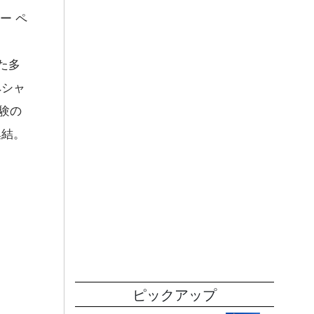
ヒー ペ
た多
ペシャ
験の
集結。
ピックアップ