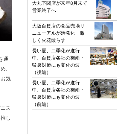
大丸下関店が来年8月末で
営業終了へ
大阪百貨店の食品売場リ
ニューアルが活発化 激
しく火花散らす
長い夏、二季化が進行
中、百貨店各社の梅雨・
を通
猛暑対策にも変化の波
込め、
（後編）
、お気
長い夏、二季化が進行
。
中、百貨店各社の梅雨・
猛暑対策にも変化の波
（前編）
ゲニス
激推し