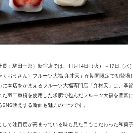
長：駒田一郎）新宿店では、11月14日（火）～17日（水
かくおうざん）フルーツ大福 弁才天」が期間限定で初登場
市に本店をかまえるフルーツ大福専門店「弁材天」は、季
れた羽二重粉を使用した求肥で包んだフルーツ大福を豊富
SNS映えする断面も魅力の一つです。
として注目度が高まっている味も見た目もこだわった和菓