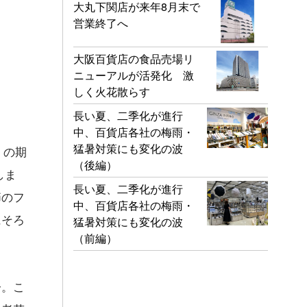
大丸下関店が来年8月末で
営業終了へ
大阪百貨店の食品売場リ
ニューアルが活発化 激
しく火花散らす
長い夏、二季化が進行
中、百貨店各社の梅雨・
猛暑対策にも変化の波
）の期
（後編）
しま
長い夏、二季化が進行
節のフ
中、百貨店各社の梅雨・
にそろ
猛暑対策にも変化の波
（前編）
子。こ