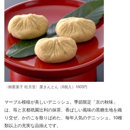
〈御栗菓子 松月堂〉栗きんとん（6個入）1603円
マーブル模様が美しいデニッシュ。季節限定「京の秋味」
は、苺と京都祇園辻利の抹茶、香ばしい風味の黒糖生地を織
り交ぜ、かのこを散りばめた、毎年人気のデニッシュ。10種
類以上の充実な品揃えです。