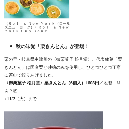
〈Ｒｏｌｌｓ Ｎｅｗ Ｙｏｒｋ（ロール
ズニューヨーク）〉Ｒｏｌｌｓ Ｎｅｗ
Ｙｏｒｋ Ｃｕｐ Ｃａｋｅ
​秋の味覚「栗きんとん」が登場！
栗の里・岐阜県中津川の〈御栗菓子 松月堂〉。代表銘菓「栗
きんとん」は国産栗と砂糖のみを使用し、ひとつひとつ丁寧
に茶巾で絞りあげました。
〈御栗菓子 松月堂〉栗きんとん（6個入）1603円
／地階 Ｍ
ＡＰ⑥
※11/2（火）まで