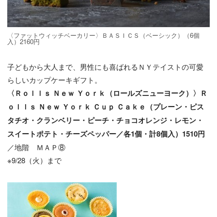
〈ファットウィッチベーカリー〉ＢＡＳＩＣＳ（ベーシック）（6個
入）2160円
子どもから大人まで、男性にも喜ばれるＮＹテイストの可愛
らしいカップケーキギフト。
〈Ｒｏｌｌｓ Ｎｅｗ Ｙｏｒｋ（ロールズニューヨーク）〉Ｒ
ｏｌｌｓ Ｎｅｗ Ｙｏｒｋ Ｃｕｐ Ｃａｋｅ（プレーン・ピス
タチオ・クランベリー・ピーチ・チョコオレンジ・レモン・
スイートポテト・チーズペッパー／各1個・計8個入）1510円
／地階 ＭＡＰ⑧
※9/28（火）まで