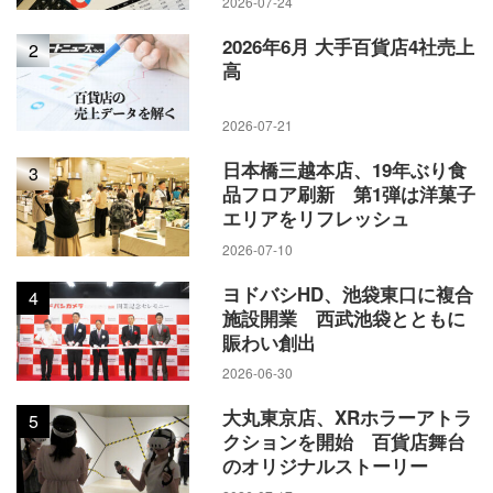
2026-07-24
2026年6月 大手百貨店4社売上
2
高
2026-07-21
日本橋三越本店、19年ぶり食
3
品フロア刷新 第1弾は洋菓子
エリアをリフレッシュ
2026-07-10
ヨドバシHD、池袋東口に複合
4
施設開業 西武池袋とともに
賑わい創出
2026-06-30
大丸東京店、XRホラーアトラ
5
クションを開始 百貨店舞台
のオリジナルストーリー