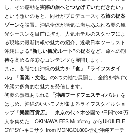
し、その感動を
」
実際の旅へとつなげていただきたい
という想いのもと、同社がプロデュースする
旅の提案
を設置。沖縄全体が活気に満ちあふれる夏の観
ゾーン
光シーズンを目前に控え、人気ホテルのスタッフによ
る現地の最新情報や魅力の紹介、近畿日本ツーリスト
沖縄による
の提案など、旅への期
“新しい観光ルート”
待を高める多彩なコンテンツを展開します。
また、各階では沖縄の魅力を
「食」「ライフスタイ
の3つの軸で展開し、全館を挙げて
ル」「音楽・文化」
沖縄の多角的な魅力を発信します。
初夏の熱気あふれる
を
「沖縄フードフェスティバル」
はじめ、沖縄のいいモノが集まるライフスタイルショ
ップ
、東京の代々木公園で2日間で30万
「樂園百貨店」
人を集めた「OKINAWA FES Milafete」からUKULELE
GYPSY -キヨサク from MONGOL800-含む沖縄アーテ