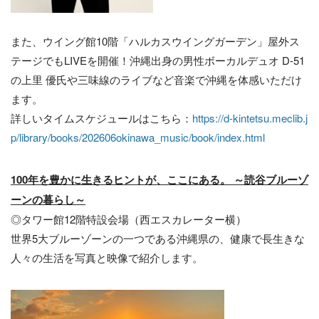
また、ウイング館10階「ハルカスウイングガーデン」屋外ス
テージでもLIVEを開催！沖縄出身の男性ボーカルデュオ D-51
の上里 優氏や三味線のライブなど音楽で沖縄を体感いただけ
ます。
詳しいタイムスケジュールはこちら：
https://d-kintetsu.meclib.j
p/library/books/202606okinawa_music/book/index.html
100年を豊かに生きるヒントが、ここにある。 ～読谷ブルーゾ
ーンの暮らし～
◎タワー館12階特設会場（西エスカレーター横）
世界5大ブルーゾーンの一つである沖縄県の、健康で長生きな
人々の生活を写真と映像で紹介します。