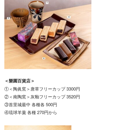
＜樂園百貨店＞
①＜陶眞窯＞唐草フリーカップ 3300円
②＜南陶窯＞灰釉フリーカップ 3520円
③首里城最中 各種各 500円
④琉球羊羹 各種 270円から