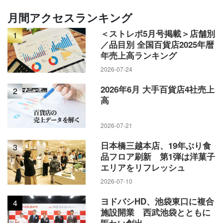
月間アクセスランキング
＜ストレポ5月号掲載＞店舗別
1
／品目別 全国百貨店2025年暦
年売上高ランキング
2026-07-24
2026年6月 大手百貨店4社売上
2
高
2026-07-21
日本橋三越本店、19年ぶり食
3
品フロア刷新 第1弾は洋菓子
エリアをリフレッシュ
2026-07-10
ヨドバシHD、池袋東口に複合
4
施設開業 西武池袋とともに
賑わい創出