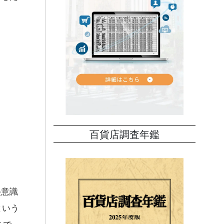
百貨店調査年鑑
美意識
という