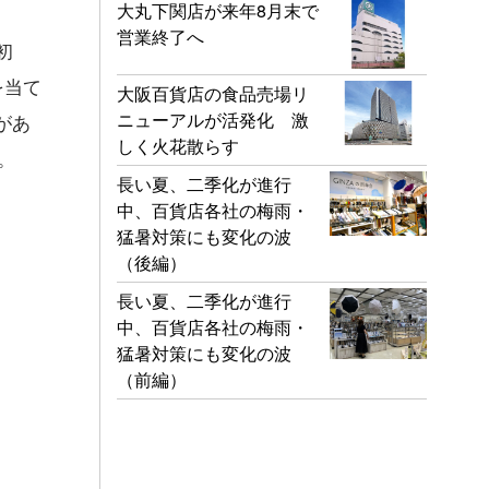
大丸下関店が来年8月末で
営業終了へ
初
を当て
大阪百貨店の食品売場リ
ニューアルが活発化 激
があ
しく火花散らす
。
長い夏、二季化が進行
中、百貨店各社の梅雨・
猛暑対策にも変化の波
（後編）
長い夏、二季化が進行
中、百貨店各社の梅雨・
猛暑対策にも変化の波
（前編）