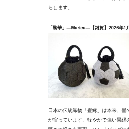
らします。
「鞠華」―Marica―【雑貨】2026年
日本の伝統織物「畳縁」は本来、畳
が宿っています。軽やかで強い畳縁の