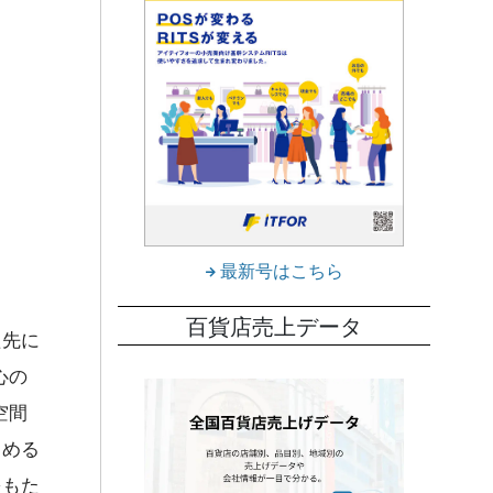
最新号はこちら
百貨店売上データ
た先に
心の
空間
しめる
をもた