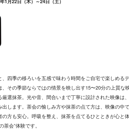
26年1月22日（木）～24日（土）
と、四季の移ろいを五感で味わう時間をご自宅で楽しめる
、その季節ならではの情景を映し出す15〜20分の上質な
る厳選抹茶。光や音、間合いまで丁寧に設計された映像は
み出します。茶会の愉しみ方や抹茶の点て方は、映像の中
者の方も安心。呼吸を整え、抹茶を点てるひとときが心と
の茶会”体験です。