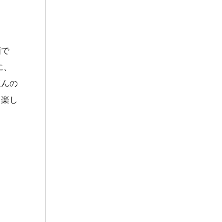
酒で
に、
ほんの
も楽し