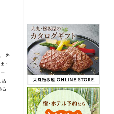
。 岩
き出す
アー
を活
飾る