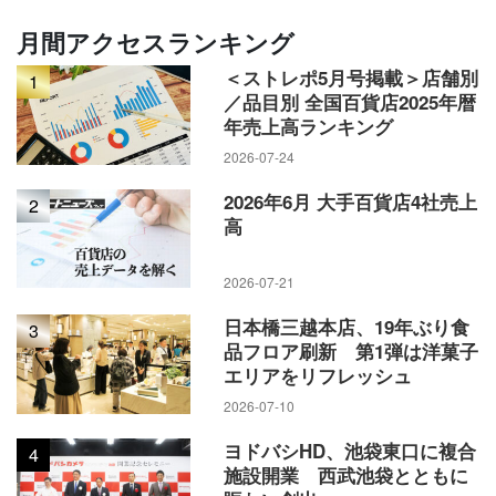
月間アクセスランキング
＜ストレポ5月号掲載＞店舗別
1
／品目別 全国百貨店2025年暦
年売上高ランキング
2026-07-24
2026年6月 大手百貨店4社売上
2
高
2026-07-21
日本橋三越本店、19年ぶり食
3
品フロア刷新 第1弾は洋菓子
エリアをリフレッシュ
2026-07-10
ヨドバシHD、池袋東口に複合
4
施設開業 西武池袋とともに