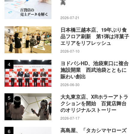
高
2026-07-21
日本橋三越本店、19年ぶり食
3
品フロア刷新 第1弾は洋菓子
エリアをリフレッシュ
2026-07-10
ヨドバシHD、池袋東口に複合
4
施設開業 西武池袋とともに
賑わい創出
2026-06-30
大丸東京店、XRホラーアトラ
5
クションを開始 百貨店舞台
のオリジナルストーリー
2026-07-17
高島屋、「タカシマヤローズ
6