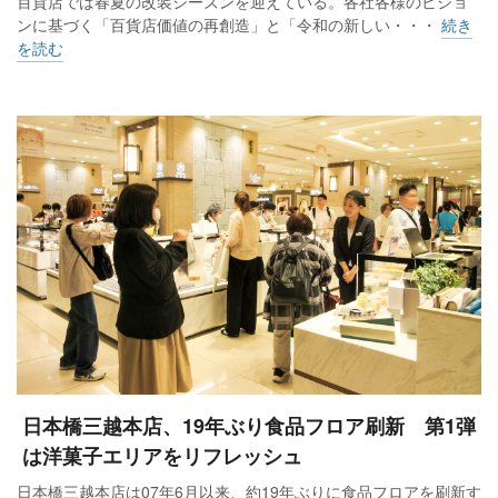
百貨店では春夏の改装シーズンを迎えている。各社各様のビジョ
ンに基づく「百貨店価値の再創造」と「令和の新しい・・・
続き
を読む
日本橋三越本店、19年ぶり食品フロア刷新 第1弾
は洋菓子エリアをリフレッシュ
日本橋三越本店は07年6月以来、約19年ぶりに食品フロアを刷新す