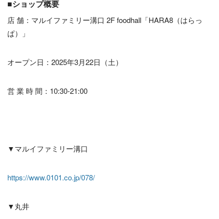
■ショップ概要
店 舗：マルイファミリー溝口 2F foodhall「HARA8（はらっ
ぱ）」
オープン日：2025年3月22日（土）
営 業 時 間：10:30-21:00
▼マルイファミリー溝口
https://www.0101.co.jp/078/
▼丸井