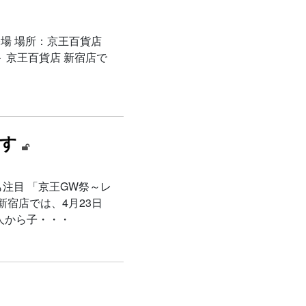
場 場所：京王百貨店
＞ 京王百貨店 新宿店で
ます
注目 「京王GW祭～レ
新宿店では、4月23日
人から子・・・