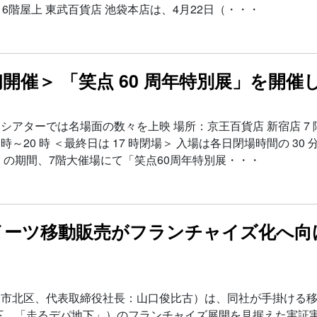
 16階屋上 東武百貨店 池袋本店は、4月22日（・・・
開催＞ 「笑点 60 周年特別展」を開催
ターでは名場面の数々を上映 場所：京王百貨店 新宿店 7 階 
時～20 時 ＜最終日は 17 時閉場＞ 入場は各日閉場時間の 30
）の期間、7階大催場にて「笑点60周年特別展・・・
イーツ移動販売がフランチャイズ化へ向
阪市北区、代表取締役社長：山口俊比古）は、同社が手掛ける
、「走るデパ地下」）のフランチャイズ展開を見据えた実証実験を 