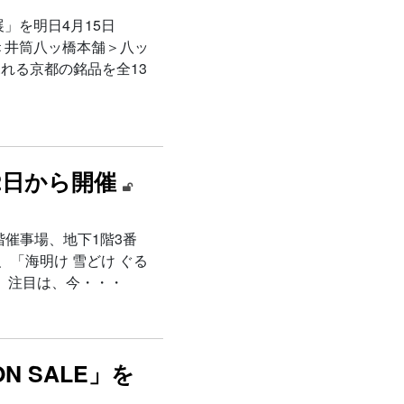
」を明日4月15日
＜井筒八ッ橋本舗＞八ッ
れる京都の銘品を全13
2日から開催
階催事場、地下1階3番
、「海明け 雪どけ ぐる
。注目は、今・・・
N SALE」を