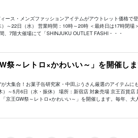
ィース・メンズファッションアイテムがアウトレット価格で登
（木）～22日（水） 営業時間：10時～20時 ＜最終日は17時閉場
7階大催場にて「SHINJUKU OUTLET FASHI・・・
GW祭～レトロ×かわいい～」を開催し
い”が大集合！お菓子缶研究家・中田ぷうさん厳選のアイテムにも
木）～5月6日（水・振休） 場所：新宿店 対象売場 京王百貨店 
、「京王GW祭～レトロ×かわいい～」を開催します。毎年、大