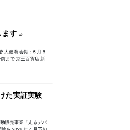
します
大催場 会期：5 月 8
 分前まで 京王百貨店 新
けた実証実験
移動販売事業「走るデパ
2026 年 4 月下旬