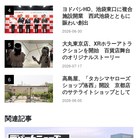
デジタル戦略本部長
ヨドバシHD、池袋東口に複合
4
施設開業 西武池袋とともに
賑わい創出
2026-06-30
大丸東京店、XRホラーアトラ
5
クションを開始 百貨店舞台
のオリジナルストーリー
2026-07-17
高島屋、「タカシマヤローズ
6
ショップ洛西」開設 京都店
のサテライトショップとして
2026-06-05
関連記事