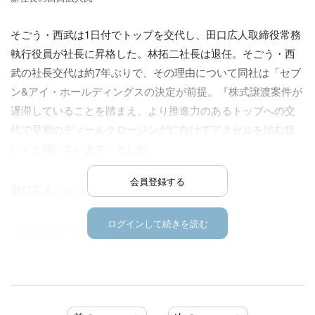
そごう・西武は1日付でトップを交代し、田口広人取締役常務
執行役員が社長に昇格した。林拓二社長は退任。そごう・西
武の社長交代は約7年ぶりで、その理由について同社は「セブ
ン&アイ・ホールディングスの決定が前提。『株式譲渡案件が
遅滞していることを踏まえ、より推進力のあるトップへの交
代で早期のディールクロージングに向けてアクセルを踏む狙
い』と聞いています」とした。
会員登録する
田口広人
（たぐち・ひろと）
氏略歴
ログインして続きを読む
1961年5月27日生まれ、62歳。
1985年3月滋賀大経済学部卒
1985年4月西武百貨店（当時）入社