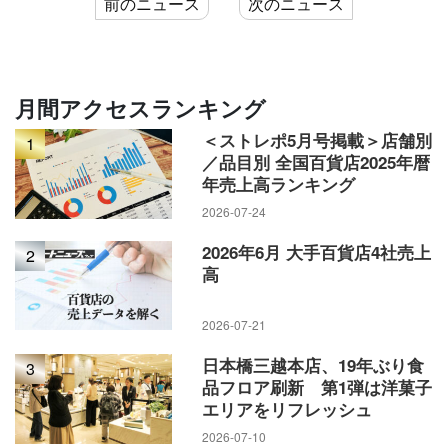
前のニュース
次のニュース
2006年3月ミレニアムリテイリング情報システム部長
月間アクセスランキング
2012年2月西武大津店長
＜ストレポ5月号掲載＞店舗別
1
／品目別 全国百貨店2025年暦
2014年3月セブンネットショッピング取締役常務執行役員
年売上高ランキング
2026-07-24
2016年6月セブン&アイ・ネットメディア社長
2026年6月 大手百貨店4社売上
2
高
2021年3月そごう・西武取締役常務執行役員
2026-07-21
2021年10月セブン&アイ・ホールディングスグループDX推進
日本橋三越本店、19年ぶり食
3
本部副本部長
品フロア刷新 第1弾は洋菓子
エリアをリフレッシュ
2026-07-10
2022年3月そごう・西武取締役常務執行役員店舗運営本部長兼