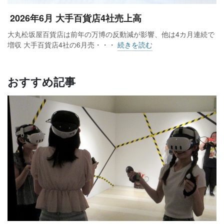
2026年6月 大手百貨店4社売上高
大丸松坂屋百貨店は前年の万博の反動減が影響、他は4カ月連続で
増収 大手百貨店4社の6月売・・・
続きを読む
おすすめ記事