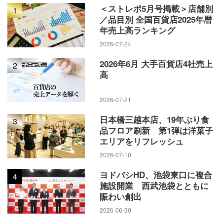
＜ストレポ5月号掲載＞店舗別
1
／品目別 全国百貨店2025年暦
年売上高ランキング
2026-07-24
2026年6月 大手百貨店4社売上
2
高
2026-07-21
日本橋三越本店、19年ぶり食
3
品フロア刷新 第1弾は洋菓子
エリアをリフレッシュ
2026-07-10
ヨドバシHD、池袋東口に複合
4
施設開業 西武池袋とともに
賑わい創出
2026-06-30