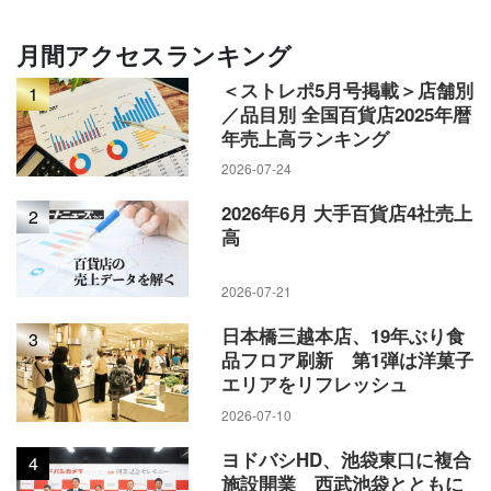
月間アクセスランキング
＜ストレポ5月号掲載＞店舗別
1
／品目別 全国百貨店2025年暦
年売上高ランキング
2026-07-24
2026年6月 大手百貨店4社売上
2
高
2026-07-21
日本橋三越本店、19年ぶり食
3
品フロア刷新 第1弾は洋菓子
エリアをリフレッシュ
2026-07-10
ヨドバシHD、池袋東口に複合
4
施設開業 西武池袋とともに