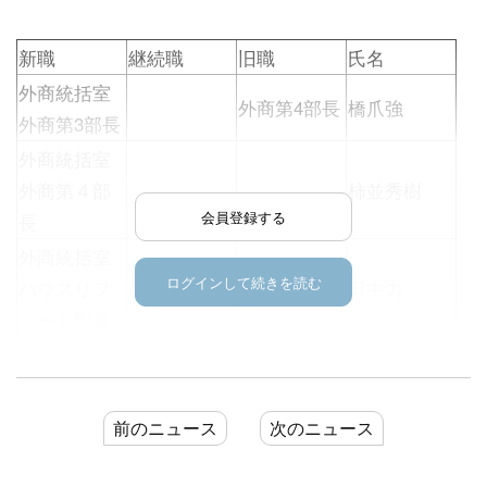
新職
継続職
旧職
氏名
外商統括室
外商第4部長
橋爪強
外商第3部長
外商統括室
外商第４部
柿並秀樹
会員登録する
長
外商統括室
外商第1部部
ログインして続きを読む
ハウスリフ
田中力
長
ォーム部長
（3月1日付）
前のニュース
次のニュース