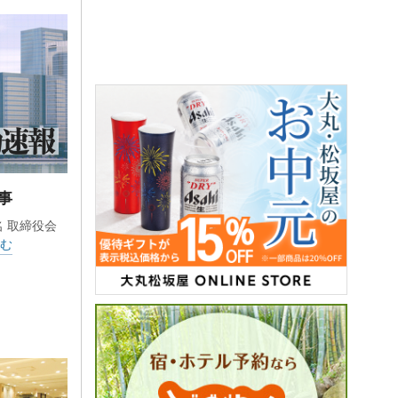
事
名 取締役会
む