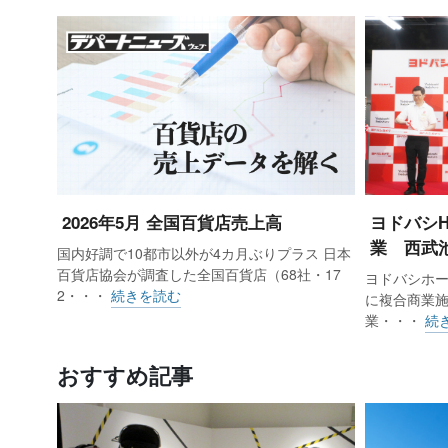
2026年5月 全国百貨店売上高
ヨドバシ
業 西武
国内好調で10都市以外が4カ月ぶりプラス 日本
百貨店協会が調査した全国百貨店（68社・17
ヨドバシホー
2・・・
続きを読む
に複合商業施設「
業・・・
続
おすすめ記事