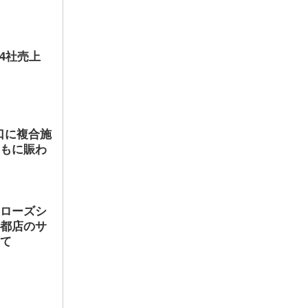
店4社売上
口に複合施
ともに賑わ
ヤローズシ
京都店のサ
して