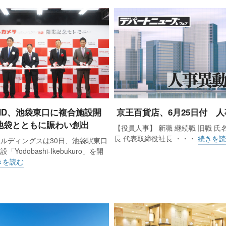
HD、池袋東口に複合施設開
京王百貨店、6月25日付 人
池袋とともに賑わい創出
【役員人事】 新職 継続職 旧職 氏
長 代表取締役社長 ・・・
続きを読
ルディングスは30日、池袋駅東口
Yodobashi-Ikebukuro」を開
きを読む