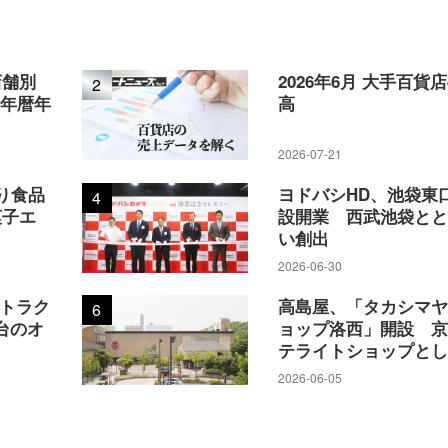
店舗別
2026年6月 大手百貨
2
5年暦年
高
2026-07-21
り食品
ヨドバシHD、池袋東
4
菓子エ
設開業 西武池袋と
い創出
2026-06-30
アトラク
高島屋、「タカシマ
6
台のオ
ョップ洛西」開設 
テライトショップと
2026-06-05