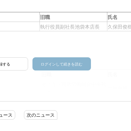
旧職
氏名
執行役員副社長池袋本店長
久保田俊
録する
ログインして続きを読む
旧職
氏名
そごう・西武労働組合中央執
寺岡泰博
行委員長
池袋本店副店長
小室淳子
ュース
次のニュース