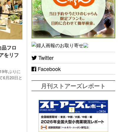
食品フロ
アをリフ
Twitter
Facebook
19年ぶりに
6月20日と
月刊ストアーズレポート