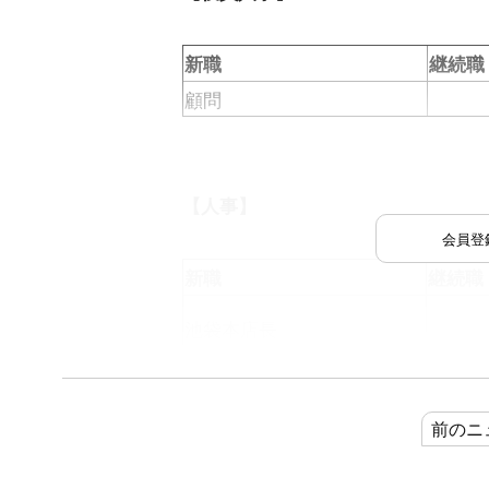
新職
継続職
顧問
【人事】
会員登
新職
継続職
池袋本店長
メディアプロモーション部
付部長
前のニ
（5月1日付）