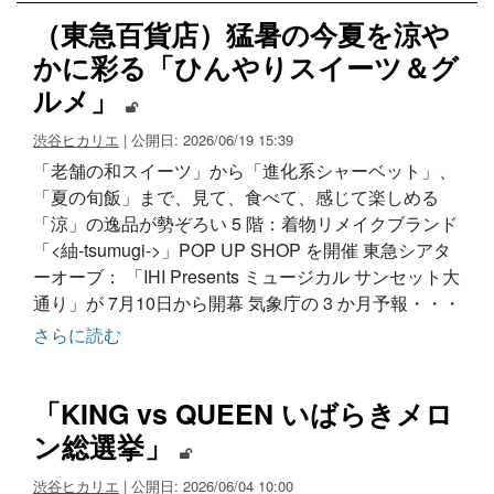
（東急百貨店）猛暑の今夏を涼や
かに彩る「ひんやりスイーツ＆グ
ルメ」
渋谷ヒカリエ
| 公開日: 2026/06/19 15:39
「老舗の和スイーツ」から「進化系シャーベット」、
「夏の旬飯」まで、見て、食べて、感じて楽しめる
「涼」の逸品が勢ぞろい 5 階：着物リメイクブランド
「<紬-tsumugi->」POP UP SHOP を開催 東急シアタ
ーオーブ： 「IHI Presents ミュージカル サンセット大
通り」が 7月10日から開幕 気象庁の 3 か月予報・・・
さらに読む
「KING vs QUEEN いばらきメロ
ン総選挙」
渋谷ヒカリエ
| 公開日: 2026/06/04 10:00