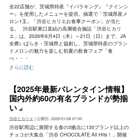
全22店舗が、茨城県特産『イバラキング』『クインシ
ー』を使用したメニューを提供。抽選で「茨城県産メ
ロン1玉」「渋谷ヒカリエお食事クーポン」が当た
る。 渋谷駅東口直結の高層複合施設「渋谷ヒカリ
エ」は、2026年6月4日（木）～21日（日）まで、JA
全農いばらき・茨城県と協創し、茨城県特産のブラン
ドメロンの魅力を楽しむ初夏の飲食フェア「食
べ・・・
さらに読む
【2025年最新バレンタイン情報】
国内外約60の有名ブランドが勢揃
い
渋谷ヒカリエ
| 公開日: 2025/01/08 07:00
渋谷駅周辺に展開する食の3拠点に130ブランド以上の
チョコが大集合「渋谷 CHOCOLATE All Hits！」開催