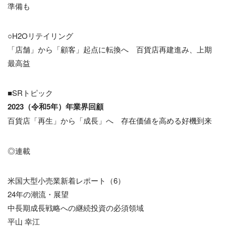
準備も
○H2Oリテイリング
「店舗」から「顧客」起点に転換へ 百貨店再建進み、上期
最高益
■SRトピック
2023（令和5年）年業界回顧
百貨店「再生」から「成長」へ 存在価値を高める好機到来
◎連載
米国大型小売業新着レポート（6）
24年の潮流・展望
中長期成長戦略への継続投資の必須領域
平山 幸江