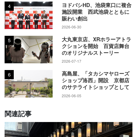
ヨドバシHD、池袋東口に複合
4
施設開業 西武池袋とともに
賑わい創出
2026-06-30
大丸東京店、XRホラーアトラ
5
クションを開始 百貨店舞台
のオリジナルストーリー
2026-07-17
高島屋、「タカシマヤローズ
6
ショップ洛西」開設 京都店
のサテライトショップとして
2026-06-05
関連記事