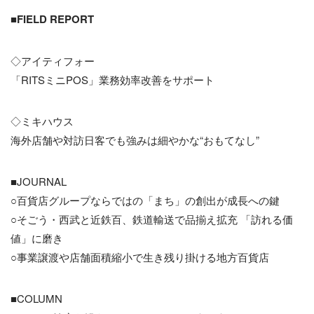
■
FIELD REPORT
◇アイティフォー
「RITSミニPOS」業務効率改善をサポート
◇ミキハウス
海外店舗や対訪日客でも強みは細やかな“おもてなし”
■JOURNAL
○百貨店グループならではの「まち」の創出が成長への鍵
○そごう・西武と近鉄百、鉄道輸送で品揃え拡充 「訪れる価
値」に磨き
○事業譲渡や店舗面積縮小で生き残り掛ける地方百貨店
■COLUMN