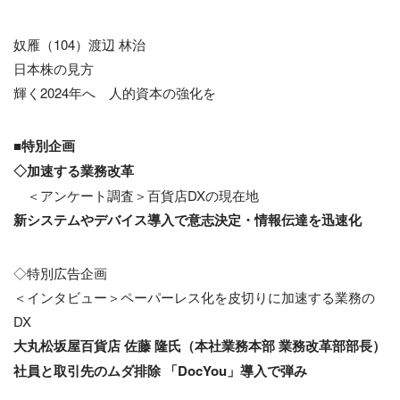
奴雁（104）渡辺 林治
日本株の見方
輝く2024年へ 人的資本の強化を
■
特別企画
◇加速する業務改革
＜アンケート調査＞百貨店DXの現在地
新システムやデバイス導入で意志決定・情報伝達を迅速化
◇特別広告企画
＜インタビュー＞ペーパーレス化を皮切りに加速する業務の
DX
大丸松坂屋百貨店 佐藤 隆氏（本社業務本部 業務改革部部長）
社員と取引先のムダ排除 「DocYou」導入で弾み