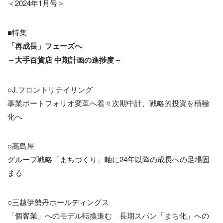
＜2024年1月号＞
■特集
「再成長」フェーズへ
～大手百貨店 中期計画の進捗度～
○J.フロントリテイリング
事業ポートフォリオ変革へ着々次期中計、戦略的投資を積極
化へ
○髙島屋
グループ戦略「まちづくり」軸に24年以降の成長への足場固
まる
○三越伊勢丹ホールディングス
「個客業」へのモデル転換進む 長期スパン「まち化」への