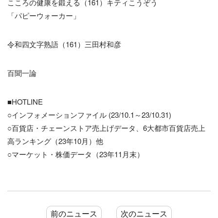
こころの健康を鍛える（161）キティこうぞう
「パピーウォーカー」
令和四文字熟語（161）三田村和彦
百聞一論
■HOTLINE
○インフォメーションファイル (23/10.1～23/10.31)
○百貨店・チェーンストア売上げデータ、6大都市百貨店売上
高ランキング（23年10月）他
○マーケット・株価データ（23年11月末）
前のニュース
次のニュース